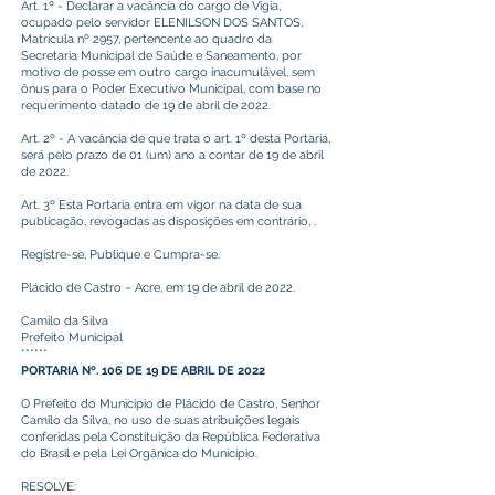
Art. 1º - Declarar a vacância do cargo de Vigia,
ocupado pelo servidor ELENILSON DOS SANTOS,
Matrícula nº 2957, pertencente ao quadro da
Secretaria Municipal de Saúde e Saneamento, por
motivo de posse em outro cargo inacumulável, sem
ônus para o Poder Executivo Municipal, com base no
requerimento datado de 19 de abril de 2022.
Art. 2º - A vacância de que trata o art. 1º desta Portaria,
será pelo prazo de 01 (um) ano a contar de 19 de abril
de 2022.
Art. 3º Esta Portaria entra em vigor na data de sua
publicação, revogadas as disposições em contrário, .
Registre-se, Publique e Cumpra-se.
Plácido de Castro – Acre, em 19 de abril de 2022.
Camilo da Silva
Prefeito Municipal
******
PORTARIA Nº. 106 DE 19 DE ABRIL DE 2022
O Prefeito do Município de Plácido de Castro, Senhor
Camilo da Silva, no uso de suas atribuições legais
conferidas pela Constituição da República Federativa
do Brasil e pela Lei Orgânica do Município.
RESOLVE: