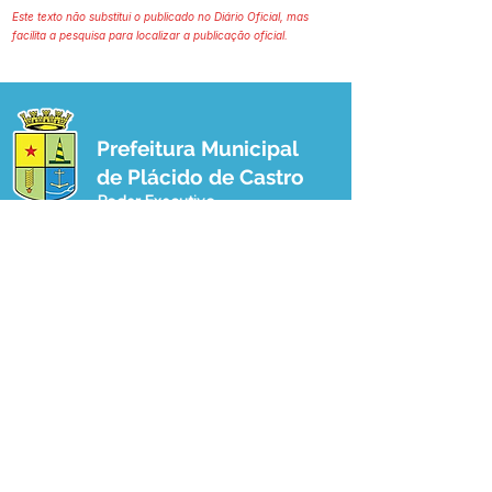
Este texto não substitui o publicado no Diário Oficial, mas
facilita a pesquisa para localizar a publicação oficial.
Prefeitura Municipal
de Plácido de Castro
Poder Executivo
SERVIÇO DE ATENDIMENTO AO 
CIDADÃO (SIC) E OUVIDORIA
Prefeitura de Plácido de Castro - Estado 
do Acre
CNPJ 04.076.733/0001-60
💻Acesso online: 
SIC 
| 
Fale Conosco
 | 
Ouvidoria
 | 
Portal de Transparência
 | 
Mapa do Site