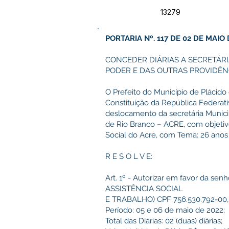
13279
PORTARIA Nº. 117 DE 02 DE MAIO 
CONCEDER DIÁRIAS A SECRETÁRI
PODER E DAS OUTRAS PROVIDÊN
O Prefeito do Município de Plácido 
Constituição da República Federati
deslocamento da secretária Municip
de Rio Branco – ACRE, com objetivo
Social do Acre, com Tema: 26 anos
R E S O L V E:
Art. 1º - Autorizar em favor da 
ASSISTÊNCIA SOCIAL
E TRABALHO) CPF 756.530.792-00, as
Período: 05 e 06 de maio de 2022;
Total das Diárias: 02 (duas) diárias;