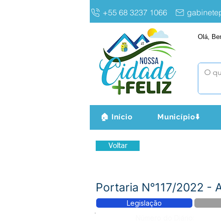
+55 68 3237 1066
gabinet
Olá, Be
🏠 Início
Município⬇️
Voltar
Portaria N°117/2022 - A
Legislação
Número do Diário: