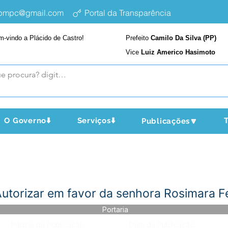
epmpc@gmail.com
Portal da Transparência
m-vindo a Plácido de Castro!
Prefeito
Camilo Da Silva (PP)
Vice
Luiz Americo Hasimoto
O Governo⬇️
Serviços⬇️
T
Publicações🔽
utorizar em favor da senhora Rosimara Fe
Portaria
Página da Publicação:
Data da Publicação: