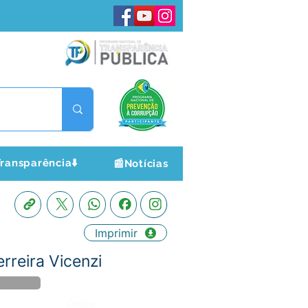
ransparência⬇️
📰Notícias
Imprimir
rreira Vicenzi
Órgão: