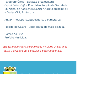
Parágrafo Único - dotação orçamentária
04.122.0001.2058
- Func. Manutenção da Secretária
Municipal de Assistência Social,
3.3.90.14.00.00.00.00
– Diarias Civil, Fonte: 017
Art. 3º - Registre-se, publique-se e cumpra-se.
Plácido de Castro – Acre, em 02 de maio de 2022.
Camilo da Silva
Prefeito Municipal
Este texto não substitui o publicado no Diário Oficial, mas
facilita a pesquisa para localizar a publicação oficial.
Prefeitura Municipal
de Plácido de Castro
Poder Executivo
SERVIÇO DE ATENDIMENTO AO 
CIDADÃO (SIC) E OUVIDORIA