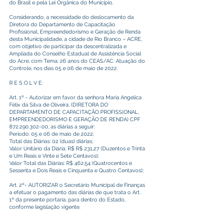
do Brasil e pela Lei Orgânica do Município.
Considerando, a necessidade do deslocamento da
Diretora do Departamento de Capacitação
Profissional, Empreendedorismo e Geração de Renda
desta Municipalidade, a cidade de Rio Branco – ACRE,
com objetivo de participar da descentralizada e
Ampliada do Conselho Estadual de Assistência Social
do Acre, com Tema: 26 anos do CEAS/AC: Atuação do
Controle, nos dias 05 e 06 de maio de 2022.
R E S O L V E:
Art. 1º - Autorizar em favor da senhora Maria Angelica
Félix da Silva de Oliveira, (DIRETORA DO
DEPARTAMENTO DE CAPACITAÇÃO PROFISSIONAL,
EMPREENDEDORISMO E GERAÇÃO DE RENDA) CPF
872.290.302-00
, as diárias a seguir:
Período: 05 e 06 de maio de 2022;
Total das Diárias: 02 (duas) diárias;
Valor Unitário da Diária: R$ R$ 231,27 (Duzentos e Trinta
e Um Reais e Vinte e Sete Centavos);
Valor Total das Diárias: R$ 462,54 (Quatrocentos e
Sessenta e Dois Reais e Cinquenta e Quatro Centavos);
Art. 2º- AUTORIZAR o Secretário Municipal de Finanças
a efetuar o pagamento das diárias de que trata o Art.
1º da presente portaria, para dentro do Estado,
conforme legislação vigente.