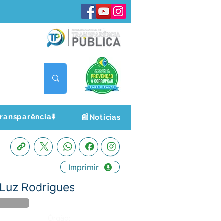
ransparência⬇️
📰Notícias
Imprimir
 Luz Rodrigues
Órgão: