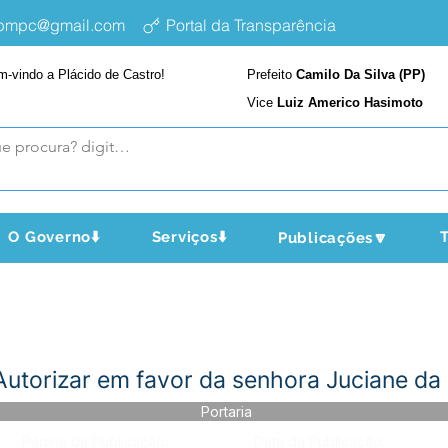
epmpc@gmail.com
Portal da Transparência
m-vindo a Plácido de Castro!
Prefeito
Camilo Da Silva (PP)
Vice
Luiz Americo Hasimoto
O Governo⬇️
Serviços⬇️
T
Publicações🔽
Autorizar em favor da senhora Juciane da
Portaria
Página da Publicação:
Data da Publicação: