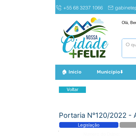
+55 68 3237 1066
gabinet
Olá, Be
🏠 Início
Município⬇️
Voltar
Portaria N°120/2022 - 
Legislação
Número do Diário: