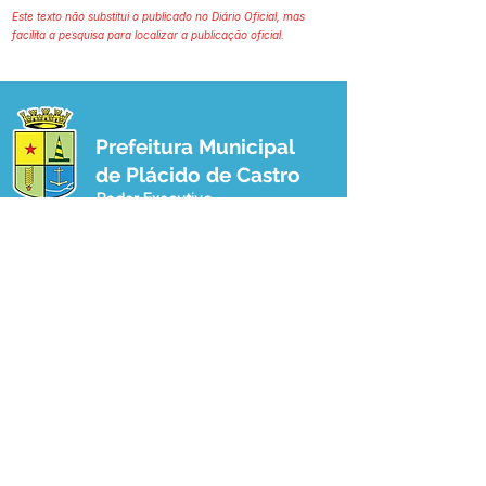
Este texto não substitui o publicado no Diário Oficial, mas
facilita a pesquisa para localizar a publicação oficial.
Prefeitura Municipal
de Plácido de Castro
Poder Executivo
SERVIÇO DE ATENDIMENTO AO 
CIDADÃO (SIC) E OUVIDORIA
Prefeitura de Plácido de Castro - Estado 
do Acre
CNPJ 04.076.733/0001-60
💻Acesso online: 
SIC 
| 
Fale Conosco
 | 
Ouvidoria
 | 
Portal de Transparência
 | 
Mapa do Site