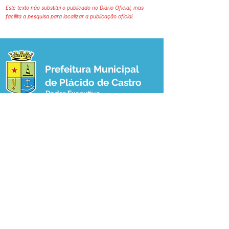
Este texto não substitui o publicado no Diário Oficial, mas
facilita a pesquisa para localizar a publicação oficial.
Prefeitura Municipal
de Plácido de Castro
Poder Executivo
SERVIÇO DE ATENDIMENTO AO 
CIDADÃO (SIC) E OUVIDORIA
Prefeitura de Plácido de Castro - Estado 
do Acre
CNPJ 04.076.733/0001-60
💻Acesso online: 
SIC 
| 
Fale Conosco
 | 
Ouvidoria
 | 
Portal de Transparência
 | 
Mapa do Site