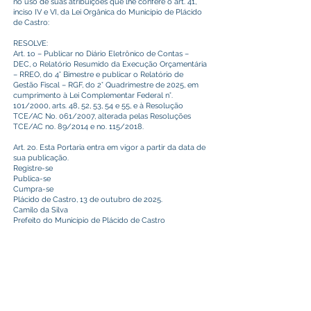
no uso de suas atribuições que lhe confere o art. 41,
inciso IV e VI, da Lei Orgânica do Município de Plácido
de Castro:
RESOLVE:
Art. 1o – Publicar no Diário Eletrônico de Contas –
DEC, o Relatório Resumido da Execução Orçamentária
– RREO, do 4° Bimestre e publicar o Relatório de
Gestão Fiscal – RGF, do 2° Quadrimestre de 2025, em
cumprimento à Lei Complementar Federal n°.
101/2000, arts. 48, 52, 53, 54 e 55, e à Resolução
TCE/AC No. 061/2007, alterada pelas Resoluções
TCE/AC no. 89/2014 e no. 115/2018.
Art. 2o. Esta Portaria entra em vigor a partir da data de
sua publicação.
Registre-se
Publica-se
Cumpra-se
Plácido de Castro, 13 de outubro de 2025.
Camilo da Silva
Prefeito do Município de Plácido de Castro