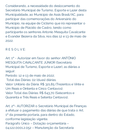
Considerando, a necessidade do deslocamento do
Secretário Municipal de Turismo, Esporte e Lazer desta
Municipalidade, ao Município de Assis Brasil/AC, para
participar das comemorações do Aniversário do
Municipio, na equipe de Ciclismo que irá representar o
Município de Plácido de Castro, tendo como
participante os senhores Antonio Mesquita Cavalcante
e Evander Bezerra da Silva, nos dias 12 e 13 de maio de
2022.
R E S O L V E:
Art. 1º - Autorizar em favor do senhor ANTÔNIO
MESQUITA CAVALCANTE JÚNIOR (Secretário
Municipal de Turismo, Esporte e Lazer), as diárias a
seguir:
Período: 12 e 13 de maio de 2022;
Total das Diárias: 02 (duas) diárias.
Valor Unitário da Diária: R$ 321,85 (Trezentos e Vinte e
Um Reais e Ointenta e Cinco Centavos);
Valor Total das Diárias: R$ 643,70 (Seiscentos e
Quarenta e Três Reais e Setenta Centavos);
Art. 2º- AUTORIZAR o Secretário Municipal de Finanças
a efetuar o pagamento das diárias de que trata o Art.
1º da presente portaria, para dentro do Estado,
conforme legislação vigente.
Parágrafo Único – Dotação orçamentária –
04.122.0001.2.052
– Manutenção da Secretaria