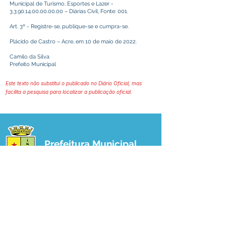
Municipal de Turismo, Esportes e Lazer -
3.3.90.14.00.00.00.00
– Diárias Civil, Fonte: 001.
Art. 3º - Registre-se, publique-se e cumpra-se.
Plácido de Castro – Acre, em 10 de maio de 2022.
Camilo da Silva
Prefeito Municipal
Este texto não substitui o publicado no Diário Oficial, mas
facilita a pesquisa para localizar a publicação oficial.
Prefeitura Municipal
de Plácido de Castro
Poder Executivo
SERVIÇO DE ATENDIMENTO AO 
CIDADÃO (SIC) E OUVIDORIA
Prefeitura de Plácido de Castro - Estado 