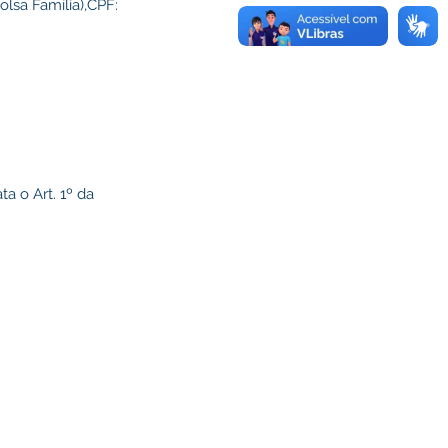
lsa Família),CPF:
a o Art. 1º da