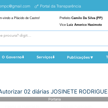
epmpc@gmail.com
Portal da Transparência
m-vindo a Plácido de Castro!
Prefeito
Camilo Da Silva (PP)
Vice
Luiz Americo Hasimoto
O Governo⬇️
Serviços⬇️
T
Publicações🔽
- Autorizar 02 diárias JOSINETE RODRI
Portaria
Página da Publicação:
Data da Publicação: