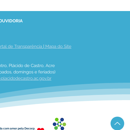
 OUVIDORIA
rtal de Transparência
 | 
Mapa do Site
tro, Plácido de Castro, Acre
bados, domingos e feriados)
placidodecastro.ac.gov.br
da com amor pela Decorp.