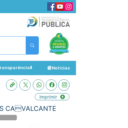
ransparência⬇️
📰Notícias
Imprimir
GUES CAVALCANTE
Órgão: