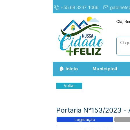
+55 68 3237 1066
gabinet
Olá, Be
🏠 Início
Município⬇️
Voltar
Portaria N°153/2023 
Legislação
Número do Diário: