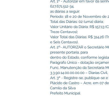
Art. 1º - Autorizar em favor da s
627.671.512-34,
as diárias a seguir:
Período: 18 e 20 de Novembro de 
Total das Diárias: 02 (uma) diária;
Valor Unitário da Diária: R$ 157,13
Treze Centavos);
Valor Total das Diárias: R$ 314,26 
e Seis Centavos).
Art. 2º- AUTORIZAR o Secretário Mu
presente portaria, para
dentro do Estado, conforme legisla
Parágrafo Único - dotação orçamen
Func. Manutenção da Secretaria Mun
3.3.90.14.00.00.00.00 – Diarias Civil
Art. 3º - Registre-se, publique-se 
Plácido de Castro – Acre, em 07 
Camilo da Silva
Prefeito Municipal