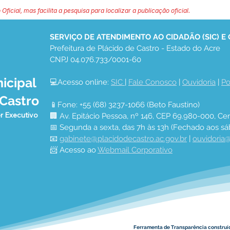
 Oficial, mas facilita a pesquisa para localizar a publicação oficial.
SERVIÇO DE ATENDIMENTO AO CIDADÃO (SIC) E
Prefeitura de Plácido de Castro - Estado do Acre
CNPJ 04.076.733/0001-60
icipal
💻Acesso online: 
SIC 
| 
Fale Conosco
 | 
Ouvidoria
 | 
Po
 Castro
📱Fone: +55 (68) 3237-1066 (Beto Faustino)
r Executivo
🏢 Av. Epitácio Pessoa, nº 146, CEP 69.980-000, Cen
📅 Segunda a sexta, das 7h às 13h (Fechado aos sá
📧 
gabinete@placidodecastro.ac.gov.br
 | 
ouvidoria@
📨 Acesso ao 
Webmail Corporativo
Ferramenta de Transparência construí