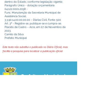
dentro do Estado, conforme legislação vigente.
Parágrafo Único - dotação orçamentária
04.122.0001.2058
-
Func. Manutenção da Secretaria Municipal de
Assistência Social,
3.3.90.14.00.00.00.00
– Diarias Civil, Fonte: 500
Art. 3º - Registre-se, publique-se e cumpra-se.
Plácido de Castro – Acre, em 07 de Novembro de
2023.
Camilo da Silva
Prefeito Municipal
Este texto não substitui o publicado no Diário Oficial, mas
facilita a pesquisa para localizar a publicação oficial.
Prefeitura Municipal
de Plácido de Castro
Poder Executivo
SERVIÇO DE ATENDIMENTO AO 
CIDADÃO (SIC) E OUVIDORIA