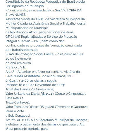
Constituição da República Federativa do Brasil e pela
Lei Orgânica do Município.
Considerando, a necessidade da Sra. VICTÓRIA DA
SILVA NUNES,
Assistente Social do CRAS da Secretaria Municipal da
Mulher, Cidadania, Assistência Social e Trabalho, desta
Municipalidade, ao Município
de Rio Branco– ACRE, para participar de duas
OFICINAS Regionalizadas o Serviço de Proteção
Integral à Família – PAIF, bem como dar
continuidade ao processo de formação continuada
dos trabalhadores do
SUAS da Proteção Social Básica - PSB, nos dias 18 e
20 de Novembro
do ano em curso.
R E S O L V E:
Art. 1º - Autorizar em favor da senhora, Victória da
Silva Nunes, (Assistente Social do CRAS),CPF:
036.243.932-00
, as diárias a seguir:
Período: 18 e 20 de Novembro de 2023;
Total das Diárias: 02 (uma) diária;
Valor Unitário da Diária: R$ 157,13 (Cento e Cinquenta e
Sete Reais e
Treze Centavos);
Valor Total das Diárias: R$ 314,26 (Trezentos e Quatorze
Reais e Vinte
e Seis Centavos).
Art. 2º- AUTORIZAR o Secretário Municipal de Finanças
a efetuar o pagamento das diárias de que trata o Art.
1º da presente portaria, para