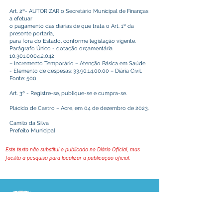
Art. 2º- AUTORIZAR o Secretário Municipal de Finanças
a efetuar
o pagamento das diárias de que trata o Art. 1º da
presente portaria,
para fora do Estado, conforme legislação vigente.
Parágrafo Único - dotação orçamentária
10.301.0004.2.042
– Incremento Temporário – Atenção Básica em Saúde
- Elemento de despesas:
33.90.14.00.00
– Diária Civil,
Fonte: 500
Art. 3º - Registre-se, publique-se e cumpra-se.
Plácido de Castro – Acre, em 04 de dezembro de 2023.
Camilo da Silva
Prefeito Municipal
Este texto não substitui o publicado no Diário Oficial, mas
facilita a pesquisa para localizar a publicação oficial.
Prefeitura Municipal
de Plácido de Castro