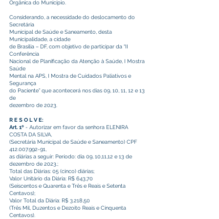
Orgânica do Município.
Considerando, a necessidade do deslocamento do
Secretária
Municipal de Saúde e Saneamento, desta
Municipalidade, a cidade
de Brasília – DF, com objetivo de participar da “II
Conferência
Nacional de Planificação da Atenção à Saúde, I Mostra
Saúde
Mental na APS, I Mostra de Cuidados Paliativos e
Segurança
do Paciente” que acontecerá nos dias 09, 10, 11, 12 e 13
de
dezembro de 2023.
R E S O L V E:
Art. 1º
- Autorizar em favor da senhora ELENIRA
COSTA DA SILVA,
(Secretária Municipal de Saúde e Saneamento) CPF
412.007.992-91
,
as diárias a seguir: Período: dia 09, 10,11,12 e 13 de
dezembro de 2023.;
Total das Diárias: 05 (cinco) diárias;
Valor Unitário da Diária: R$ 643,70
(Seiscentos e Quarenta e Três e Reais e Setenta
Centavos);
Valor Total da Diária: R$ 3.218,50
(Três Mil, Duzentos e Dezoito Reais e Cinquenta
Centavos).