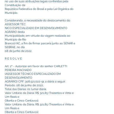
no uso de suas atribuições legais conferidas pela
Constituição da
República Federativa do Brasil e pela Lei Orgânica do
Município.
Considerando, a necessidade do deslocamento do
ASSESSOR TÉC
NICO ESPECIALIZADO EM DESENVOLVIMENTO
AGRÁRIO desta
Municipalidade, em virtude da viagem realizada ao
Município de Rio
Brancol/AC, a fim de firmar parceria junto ao SENAR e
SEBRAE, no dia
08 de junho de 2022.
R E S O L V E:
Art. 1º - Autorizar em favor do senhor CARLETTI
PEREIRA MACHADO
(ASSESSOR TÉCNICO ESPECIALIZADO EM
DESENVOLVIMENTO
AGRÁRIO) CPF:
308.521.022-91
a diária a seguir:
Período: 08 de junho de 2022;
Total das Diárias: 01 (uma) diária.
Valor Unitário da Diária: R$ 321,85 (Trezentos e Vinte e
Um Reais e
Oitenta e Cinco Centavos);
Valor Unitário da Diária: R$ 321,85 (Trezentos e Vinte e
Um Reais e
Oitenta e Cinco Centavos);