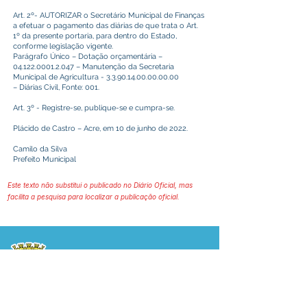
Art. 2º- AUTORIZAR o Secretário Municipal de Finanças
a efetuar o pagamento das diárias de que trata o Art.
1º da presente portaria, para dentro do Estado,
conforme legislação vigente.
Parágrafo Único – Dotação orçamentária –
04.122.0001.2.047
– Manutenção da Secretaria
Municipal de Agricultura -
3.3.90.14.00.00.00.00
– Diárias Civil, Fonte: 001.
Art. 3º - Registre-se, publique-se e cumpra-se.
Plácido de Castro – Acre, em 10 de junho de 2022.
Camilo da Silva
Prefeito Municipal
Este texto não substitui o publicado no Diário Oficial, mas
facilita a pesquisa para localizar a publicação oficial.
Prefeitura Municipal
de Plácido de Castro
Poder Executivo