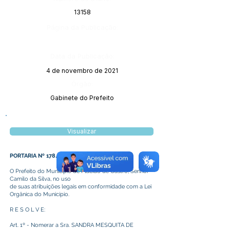
13158
Página da Publicação:
Data da Publicação:
4 de novembro de 2021
Órgão:
Gabinete do Prefeito
Visualizar
PORTARIA Nº 178/2021
O Prefeito do Município de Plácido de Castro, Senhor
Camilo da Silva, no uso
de suas atribuições legais em conformidade com a Lei
Orgânica do Município.
R E S O L V E:
Art. 1º - Nomerar a Sra. SANDRA MESQUITA DE