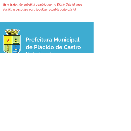
Este texto não substitui o publicado no Diário Oficial, mas
facilita a pesquisa para localizar a publicação oficial.
Prefeitura Municipal
de Plácido de Castro
Poder Executivo
SERVIÇO DE ATENDIMENTO AO 
CIDADÃO (SIC) E OUVIDORIA
Prefeitura de Plácido de Castro - Estado 
do Acre
CNPJ 04.076.733/0001-60
💻Acesso online: 
SIC 
| 
Fale Conosco
 | 
Ouvidoria
 | 
Portal de Transparência
 | 
Mapa do Site