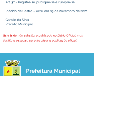
Art. 3º - Registre-se, publique-se e cumpra-se.
Plácido de Castro – Acre, em 03 de novembro de 2021.
Camilo da Silva
Prefeito Municipal
Este texto não substitui o publicado no Diário Oficial, mas
facilita a pesquisa para localizar a publicação oficial.
Prefeitura Municipal
de Plácido de Castro
Poder Executivo
SERVIÇO DE ATENDIMENTO AO 
CIDADÃO (SIC) E OUVIDORIA
Prefeitura de Plácido de Castro - Estado 
do Acre
CNPJ 04.076.733/0001-60