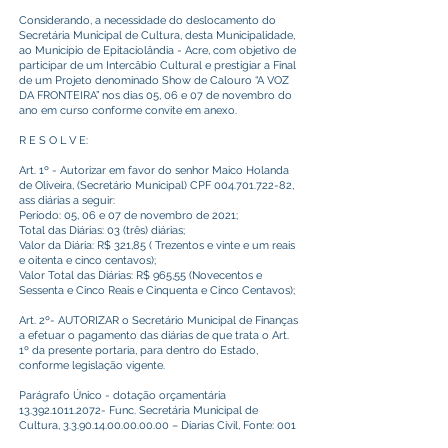
Considerando, a necessidade do deslocamento do
Secretária Municipal de Cultura, desta Municipalidade,
ao Município de Epitaciolândia - Acre, com objetivo de
participar de um Intercâbio Cultural e prestigiar a Final
de um Projeto denominado Show de Calouro “A VOZ
DA FRONTEIRA” nos dias 05, 06 e 07 de novembro do
ano em curso conforme convite em anexo.
R E S O L V E:
Art. 1º - Autorizar em favor do senhor Maico Holanda
de Oliveira, (Secretário Municipal) CPF
004.701.722-82
,
ass diárias a seguir:
Período: 05, 06 e 07 de novembro de 2021;
Total das Diárias: 03 (três) diárias;
Valor da Diária: R$ 321,85 ( Trezentos e vinte e um reais
e oitenta e cinco centavos);
Valor Total das Diárias: R$ 965,55 (Novecentos e
Sessenta e Cinco Reais e Cinquenta e Cinco Centavos);
Art. 2º- AUTORIZAR o Secretário Municipal de Finanças
a efetuar o pagamento das diárias de que trata o Art.
1º da presente portaria, para dentro do Estado,
conforme legislação vigente.
Parágrafo Único - dotação orçamentária
13.392.1011.2072
- Func. Secretária Municipal de
Cultura,
3.3.90.14.00.00.00.00
– Diarias Civil, Fonte: 001