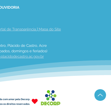
 OUVIDORIA
rtal de Transparência
 | 
Mapa do Site
tro, Plácido de Castro, Acre
bados, domingos e feriados)
placidodecastro.ac.gov.br
da com amor pela Decorp.
s os direitos reservados.