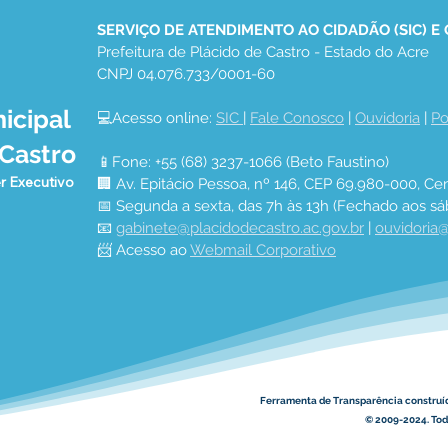
SERVIÇO DE ATENDIMENTO AO CIDADÃO (SIC) E
Prefeitura de Plácido de Castro - Estado do Acre
CNPJ 04.076.733/0001-60
icipal
💻Acesso online: 
SIC 
| 
Fale Conosco
 | 
Ouvidoria
 | 
Po
 Castro
📱Fone: +55 (68) 3237-1066 (Beto Faustino)
r Executivo
🏢 Av. Epitácio Pessoa, nº 146, CEP 69.980-000, Cen
📅 Segunda a sexta, das 7h às 13h (Fechado aos sá
📧 
gabinete@placidodecastro.ac.gov.br
 | 
ouvidoria@
📨 Acesso ao 
Webmail Corporativo
Ferramenta de Transparência construí
© 2009-2024. Todo