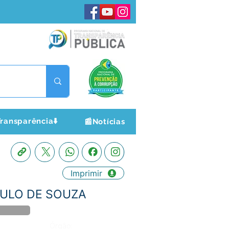
ransparência⬇️
📰Notícias
Imprimir
PAULO DE SOUZA
Órgão: