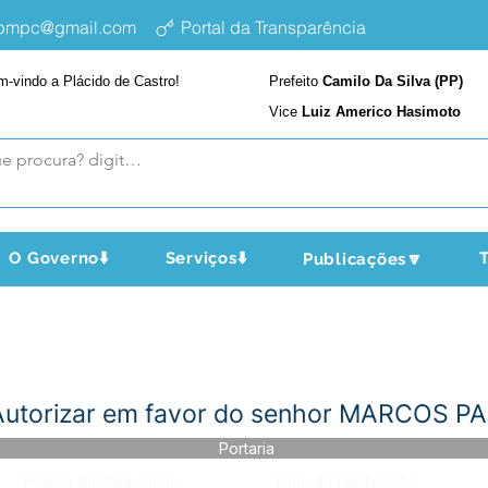
epmpc@gmail.com
Portal da Transparência
m-vindo a Plácido de Castro!
Prefeito
Camilo Da Silva (PP)
Vice
Luiz Americo Hasimoto
O Governo⬇️
Serviços⬇️
T
Publicações🔽
- Autorizar em favor do senhor MARCOS 
Portaria
Página da Publicação:
Data da Publicação: