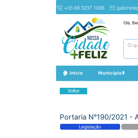
+55 68 3237 1066
gabinet
Olá, Be
🏠 Início
Município⬇️
Voltar
Portaria N°190/2021 
Legislação
Número do Diário: