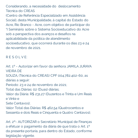
Considerando, a necessidade do deslocamento
Técnica do CREAS
(Centro de Referência Especializado em Assistência
Social), desta Municipalidade, à capital do Estado do
Acre, Rio Branco - Acre, com objetivo de participar do
“I Seminário sobre o Sistema Socioeducativo do Acre
sob a perspectiva dos avanços e desafios na
aplicabilidade da política de atendimento
socioeducativo, que ocorrerá durante os dias 23 e 24
de novembro de 2021.
R E S O L V E:
Art. 1º - Autorizar em favor da senhora JAMILA JURAYA
VIEIRA DE
SOUZA, (Técnica do CREAS) CPF
004.782.402-60
, as
diárias a seguir:
Período: 23 e 24 de novembro de 2021;
Total das Diárias: 02 (Duas) diárias;
Valor da Diária: R$ 231,27 (Duzentos e Trinta e Um Reais
e Vinte e
Sete Centavos);
Valor Total das Diárias: R$ 462,54 (Quatrocentos e
Sessenta e dois Reais e Cinquenta e Quatro Centavos);
Art. 2º- AUTORIZAR o Secretário Municipal de Finanças
a efetuar o pagamento da diária de que trata o Art. 1º
da presente portaria, para dentro do Estado, conforme
legislação vigente.