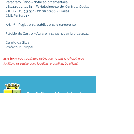
Parágrafo Único - dotação orçamentária
08.244.0075.2081
– Fortalecimento do Controle Social
- IGDSUAS,
3.3.90.14.00.00.00.00
– Diarias
Civil, Fonte: 017.
Art. 3º - Registre-se, publique-se e cumpra-se.
Plácido de Castro – Acre, em 24 de novembro de 2021.
Camilo da Silva
Prefeito Municipal
Este texto não substitui o publicado no Diário Oficial, mas
facilita a pesquisa para localizar a publicação oficial.
Prefeitura Municipal
de Plácido de Castro
Poder Executivo
SERVIÇO DE ATENDIMENTO AO 
CIDADÃO (SIC) E OUVIDORIA