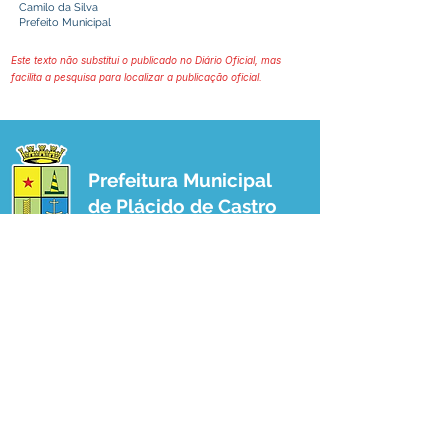
Camilo da Silva
Prefeito Municipal
Este texto não substitui o publicado no Diário Oficial, mas
facilita a pesquisa para localizar a publicação oficial.
Prefeitura Municipal
de Plácido de Castro
Poder Executivo
SERVIÇO DE ATENDIMENTO AO 
CIDADÃO (SIC) E OUVIDORIA
Prefeitura de Plácido de Castro - Estado 
do Acre
CNPJ 04.076.733/0001-60
💻Acesso online: 
SIC 
| 
Fale Conosco
 | 
Ouvidoria
 | 
Portal de Transparência
 | 