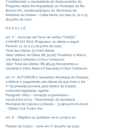
Considerando, a necessidade do deslocamento do
Pregoeiro desta Municipalidade, ao Município de Rio
Branco/AC, Aonde participou do Workshop do
Ministério da Defesa – Calha Norte, nos dias 21, 22 e 23
de junho de 2022.
R E S O L V E:
Art. 1º - Autorizar em favor do senhor THIAGO
CHAVIER DO VALE (Pregoeiro), as diárias a seguir:
Período: 21, 22 e 23 de junho de 2022;
Total das Diárias: 03 (três) diárias.
Valor Unitário da Diária: R$ 321,85 (Trezentos e Vinte e
Um Reais e Ointenta e Cinco Centavos);
Valor Total das Diárias: R$ 965,55 (Novecentos e
Sessenta e Cinco Reais e Cinquenta e Cinco Centavos);
Art. 2º- AUTORIZAR o Secretário Municipal de Finanças
a efetuar o pagamento das diárias de que trata o Art.
1º da presente portaria, para dentro do Estado,
conforme legislação vigente.
Parágrafo Único – Dotação orçamentária –
04.122.0001.2.013
– Manutenção da Secretaria
Municipal de Copras e Licitação -
3.3.90.14.00.00.00.00
– Diárias Civil, Fonte: 001.
Art. 3º - Registre-se, publique-se e cumpra-se.
Plácido de Castro – Acre, em 1º de julho de 2022.