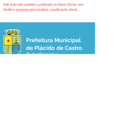
Este texto não substitui o publicado no Diário Oficial, mas
facilita a pesquisa para localizar a publicação oficial.
Prefeitura Municipal
de Plácido de Castro
Poder Executivo
SERVIÇO DE ATENDIMENTO AO 
CIDADÃO (SIC) E OUVIDORIA
Prefeitura de Plácido de Castro - Estado 
do Acre
CNPJ 04.076.733/0001-60
💻Acesso online: 
SIC 
| 
Fale Conosco
 | 
Ouvidoria
 | 
Portal de Transparência
 | 
Mapa do Site