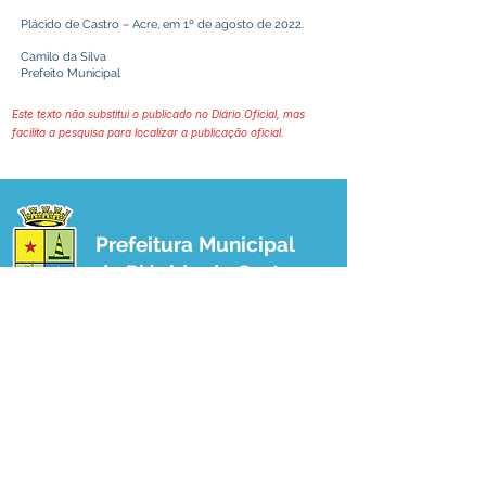
Plácido de Castro – Acre, em 1º de agosto de 2022.
Camilo da Silva
Prefeito Municipal
Este texto não substitui o publicado no Diário Oficial, mas
facilita a pesquisa para localizar a publicação oficial.
Prefeitura Municipal
de Plácido de Castro
Poder Executivo
SERVIÇO DE ATENDIMENTO AO 
CIDADÃO (SIC) E OUVIDORIA
Prefeitura de Plácido de Castro - Estado 
do Acre
CNPJ 04.076.733/0001-60