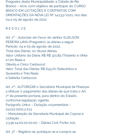
Pregoeiro desta Municipalidade, a Cidade de Rio
Branco - Acre, com objetivo de participar do CURSO
BÁSICO EM LICITAÇÕES E CONTRATOS COM
ORIENTAÇÕES DA NOVA LEI Nº 14.133/2021, nos dias
04 e 05 de agosto de 2022.
R E S O L V E:
Art. 1º - Autorizar em favor do senhor ELIELSON
PEREIRA LIMA (Pregoeiro), as diárias a seguir:
Período: 04 e 05 de agosto de 2022;
Total das Diárias: 02 (duas) diárias;
Valor Unitário da Diária: R$ R$ 321,85 (Trezento e Vinte
e Um Reais e
Oitenta e Cinco Centavos);
Valor Total das Diárias: R$ 643,70 (Seiscentos e
Quarenta e Três Reais
e Setenta Centavos);
Art. 2º- AUTORIZAR o Secretário Municipal de Finanças
a efetuar o pagamento das diárias de que trata o Art.
1º da presente portaria, para dentro do Estado,
conforme legislação vigente.
Parágrafo Único – Dotação orçamentária –
04.122.0001.2.013
– Manutenção da Secretaria Municipal de Copras e
Licitação -
3.3.90.14.00.00.00.00
– Diárias Civil, Fonte: 001.
Art. 3º - Registre-se, publique-se e cumpra-se.