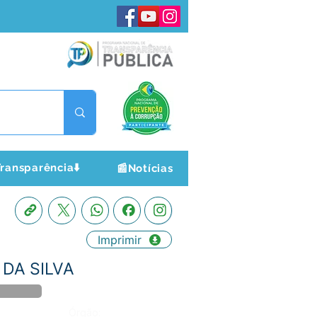
ransparência⬇️
📰Notícias
Imprimir
 DA SILVA
Órgão: