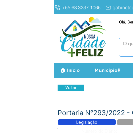
+55 68 3237 1066
gabinet
Olá, Be
🏠 Início
Município⬇️
Voltar
Portaria N°293/2022 -
Legislação
Número do Diário: