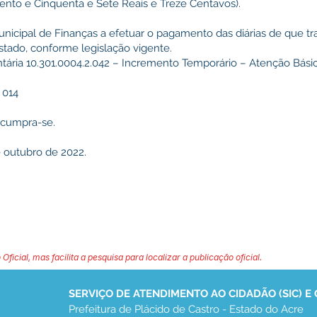
 (Cento e Cinquenta e Sete Reais e Treze Centavos).
nicipal de Finanças a efetuar o pagamento das diárias de que trat
Estado, conforme legislação vigente.
tária 10.301.0004.2.042 – Incremento Temporário – Atenção Bás
: 014
e cumpra-se.
e outubro de 2022.
 Oficial, mas facilita a pesquisa para localizar a publicação oficial.
SERVIÇO DE ATENDIMENTO AO CIDADÃO (SIC) E
Prefeitura de Plácido de Castro - Estado do Acre