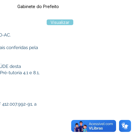
Gabinete do Prefeito
Visualizar
O-AC.
ais conferidas pela
ÚDE desta
é-tutoria 4.1 e 8.1,
 412.007.992-91, a