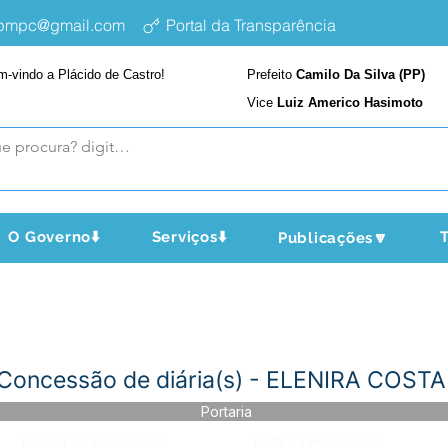
epmpc@gmail.com
Portal da Transparência
m-vindo a Plácido de Castro!
Prefeito
Camilo Da Silva (PP)
Vice
Luiz Americo Hasimoto
O Governo⬇️
Serviços⬇️
T
Publicações🔽
 Concessão de diária(s) - ELENIRA COSTA
Portaria
Página da Publicação:
Data da Publicação: