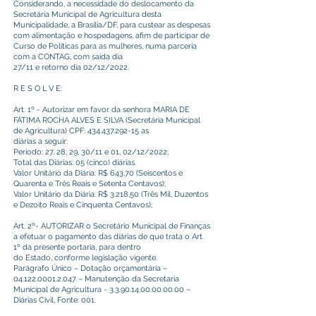
Considerando, a necessidade do deslocamento da
Secretária Municipal de Agricultura desta
Municipalidade, a Brasilia/DF, para custear as despesas
com alimentação e hospedagens, afim de participar de
Curso de Politicas para as mulheres, numa parceria
com a CONTAG, com saida dia
27/11 e retorno dia 02/12/2022.
R E S O L V E:
Art. 1º - Autorizar em favor da senhora MARIA DE
FÁTIMA ROCHA ALVES E SILVA (Secretária Municipal
de Agricultura) CPF:
434.437.292-15
as
diárias a seguir:
Período: 27, 28, 29, 30/11 e 01, 02/12/2022;
Total das Diárias: 05 (cinco) diárias.
Valor Unitário da Diária: R$ 643,70 (Seiscentos e
Quarenta e Três Reais e Setenta Centavos);
Valor Unitário da Diária: R$ 3.218,50 (Três Mil, Duzentos
e Dezoito Reais e Cinquenta Centavos);
Art. 2º- AUTORIZAR o Secretário Municipal de Finanças
a efetuar o pagamento das diárias de que trata o Art.
1º da presente portaria, para dentro
do Estado, conforme legislação vigente.
Parágrafo Único – Dotação orçamentária –
04.122.0001.2.047
– Manutenção da Secretaria
Municipal de Agricultura -
3.3.90.14.00.00.00.00
–
Diárias Civil, Fonte: 001.