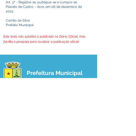
Art. 3º - Registre-se, publique-se e cumpra-se.
Plácido de Castro – Acre, em 06 de dezembro de
2022.
Camilo da Silva
Prefeito Municipal
Este texto não substitui o publicado no Diário Oficial, mas
facilita a pesquisa para localizar a publicação oficial.
Prefeitura Municipal
de Plácido de Castro
Poder Executivo
SERVIÇO DE ATENDIMENTO AO 
CIDADÃO (SIC) E OUVIDORIA
Prefeitura de Plácido de Castro - Estado 
do Acre
CNPJ 04.076.733/0001-60