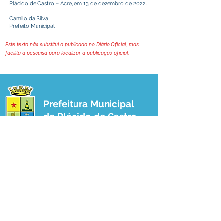
Plácido de Castro – Acre, em 13 de dezembro de 2022.
Camilo da Silva
Prefeito Municipal
Este texto não substitui o publicado no Diário Oficial, mas
facilita a pesquisa para localizar a publicação oficial.
Prefeitura Municipal
de Plácido de Castro
Poder Executivo
SERVIÇO DE ATENDIMENTO AO 
CIDADÃO (SIC) E OUVIDORIA
Prefeitura de Plácido de Castro - Estado 
do Acre
CNPJ 04.076.733/0001-60
💻Acesso online: 
SIC 
| 
Fale Conosco
 | 