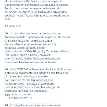
Municipalidade, a Rio Branco, para participar da
Capacitação em Ferramenta GIS aplicada na Gestão
Pública, com o uso de mapeamento aéreo dos
municípios, no Auditório da Ordem dos Advogados
do Brasil – AOB/AC, nos dias 14 e 15 de dezembro de
2022.
R E S O L V E:
Art. 1º - Autorizar em favor da senhora Marizete
Andrade de Melo, (Secretária Municipal de Educação)
CPF
566.336.022-00
, as diárias a seguir:
Período: dias 14 e 15 de dezembro de 2022;
Total das Diárias: 02(duas) diárias;
Valor Unitário da Diária: R$ 321,85 (Trezentos e Vinte e
Um Reais e Oitenta e Cinco Centavos);
Valor Total das Diárias: R$ 643,70 (Siscentos e
Quarenta e Três Reais e Setenta Centavos);
Art. 2º- AUTORIZAR o Secretário Municipal de Finanças
a efetuar o pagamento das diárias de que trata o Art.
1º da presente portaria, para dentro
do Estado, conforme legislação vigente.
Parágrafo Único - dotação orçamentária
11.01.12.122.0001.2.014
- Func. Manutenção da
Secretaria Municipal de Educação,
3.3.90.14.00.00.00.00
– Diária Civil, Fonte: 112
Art. 3º - Registre-se, publique-se e cumpra-se.