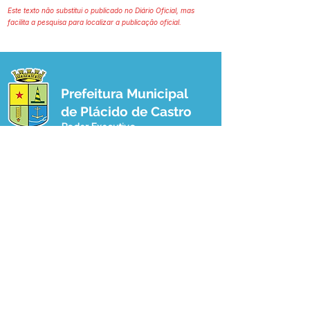
Este texto não substitui o publicado no Diário Oficial, mas
facilita a pesquisa para localizar a publicação oficial.
Prefeitura Municipal
de Plácido de Castro
Poder Executivo
SERVIÇO DE ATENDIMENTO AO 
CIDADÃO (SIC) E OUVIDORIA
Prefeitura de Plácido de Castro - Estado 
do Acre
CNPJ 04.076.733/0001-60
💻Acesso online: 
SIC 
| 
Fale Conosco
 | 
Ouvidoria
 | 
Portal de Transparência
 | 
Mapa do Site