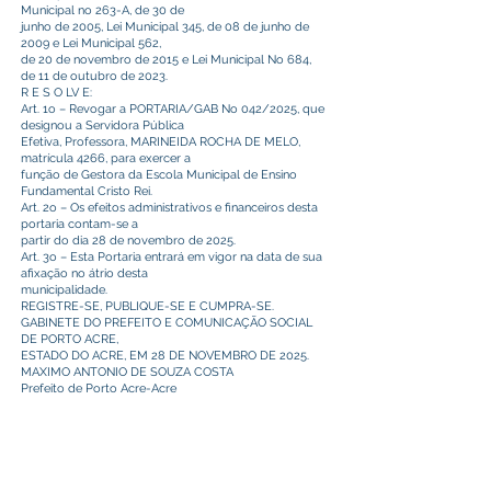
Municipal no 263-A, de 30 de
junho de 2005, Lei Municipal 345, de 08 de junho de
2009 e Lei Municipal 562,
de 20 de novembro de 2015 e Lei Municipal No 684,
de 11 de outubro de 2023.
R E S O LV E:
Art. 1o – Revogar a PORTARIA/GAB No 042/2025, que
designou a Servidora Pública
Efetiva, Professora, MARINEIDA ROCHA DE MELO,
matrícula 4266, para exercer a
função de Gestora da Escola Municipal de Ensino
Fundamental Cristo Rei.
Art. 2o – Os efeitos administrativos e financeiros desta
portaria contam-se a
partir do dia 28 de novembro de 2025.
Art. 3o – Esta Portaria entrará em vigor na data de sua
afixação no átrio desta
municipalidade.
REGISTRE-SE, PUBLIQUE-SE E CUMPRA-SE.
GABINETE DO PREFEITO E COMUNICAÇÃO SOCIAL
DE PORTO ACRE,
ESTADO DO ACRE, EM 28 DE NOVEMBRO DE 2025.
MAXIMO ANTONIO DE SOUZA COSTA
Prefeito de Porto Acre-Acre