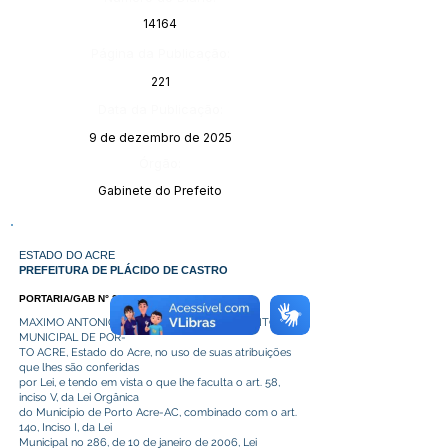
14164
Página da Publicação:
221
Data da Publicação:
9 de dezembro de 2025
Órgão:
Gabinete do Prefeito
ESTADO DO ACRE
PREFEITURA DE PLÁCIDO DE CASTRO
PORTARIA/GAB N° 389/2025.
MAXIMO ANTONIO DE SOUZA COSTA – PREFEITO
MUNICIPAL DE POR-
TO ACRE, Estado do Acre, no uso de suas atribuições
que lhes são conferidas
por Lei, e tendo em vista o que lhe faculta o art. 58,
inciso V, da Lei Orgânica
do Município de Porto Acre-AC, combinado com o art.
14o, Inciso I, da Lei
Municipal no 286, de 10 de janeiro de 2006, Lei