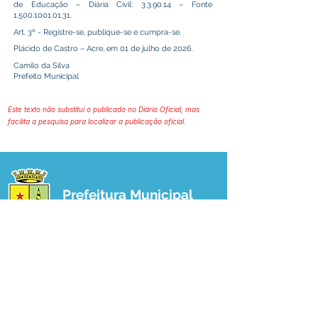
de Educação – Diária Civil: 3.3.90.14 – Fonte
1.500.1001.01.31
.
Art. 3º - Registre-se, publique-se e cumpra-se.
Plácido de Castro – Acre, em 01 de julho de 2026.
Camilo da Silva
Prefeito Municipal
Este texto não substitui o publicado no Diário Oficial, mas
facilita a pesquisa para localizar a publicação oficial.
Prefeitura Municipal
de Plácido de Castro
Poder Executivo
SERVIÇO DE ATENDIMENTO AO 
CIDADÃO (SIC) E OUVIDORIA
Prefeitura de Plácido de Castro - Estado 
do Acre