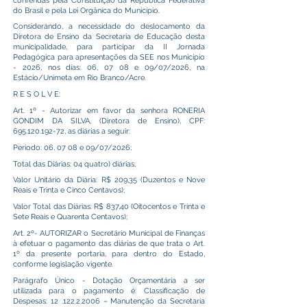
conferidas pela Constituição da República Federativa
do Brasil e pela Lei Orgânica do Município.
Considerando, a necessidade do deslocamento da
Diretora de Ensino da Secretaria de Educação desta
municipalidade, para participar da II Jornada
Pedagógica para apresentações da SEE nos Município
- 2026, nos dias: 06, 07 08 e 09/07/2026, na
Estácio/Unimeta em Rio Branco/Acre.
R E S O L V E:
Art. 1º - Autorizar em favor da senhora RONERIA
GONDIM DA SILVA, (Diretora de Ensino), CPF:
695.120.192-72
, as diárias a seguir:
Período: 06, 07 08 e 09/07/2026;
Total das Diárias: 04 quatro) diárias;
Valor Unitário da Diária: R$ 209,35 (Duzentos e Nove
Reais e Trinta e Cinco Centavos);
Valor Total das Diárias: R$ 837,40 (Oitocentos e Trinta e
Sete Reais e Quarenta Centavos);
Art. 2º- AUTORIZAR o Secretário Municipal de Finanças
à efetuar o pagamento das diárias de que trata o Art.
1º da presente portaria, para dentro do Estado,
conforme legislação vigente.
Parágrafo Único - Dotação Orçamentária a ser
utilizada para o pagamento é: Classificação de
Despesas:
12 .122.2.2006
– Manutenção da Secretaria