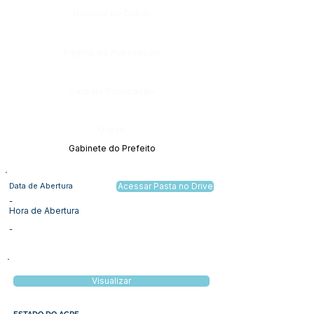
Número do Diário:
Página da Publicação:
Data da Publicação:
Órgão:
Gabinete do Prefeito
Data de Abertura
Acessar Pasta no Drive
-
Hora de Abertura
-
Visualizar