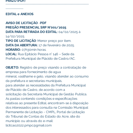
PRAZO
(
PDF
)
**********************************************************************
***************
EDITAL e ANEXOS
AVISO DE LICITAÇÃO
-
PDF
PREGÃO PRESENCIAL SRP N°001/2025
DATA PARA RETIRADA DO EDITAL:
04/02/2025 à
14/02/2025
TIPO DE LICITAÇÃO
: Menor preço por item.
DATA DA ABERTURA:
17 de fevereiro de 2025.
HORARIO:
07h30min horas.
LOCAL:
Rua Epitácio Pessoa n° 146 – Sede da
Prefeitura Municipal de Plácido de Castro/AC.
OBJETO:
Registro de preço visando a contratação de
empresa para fornecimento de agua
mineral, vasilhame e gelo, visando atender ao consumo
da prefeitura e secretarias municipais,
para atender as necessidades da Prefeitura Municipal
de Plácido de Castro, de acordo com a
solicitação da Secretaria Municipal de Gestão Publica.
As pastas contendo condições e especificações
relativas ao presente Edital, encontram-se à disposição
dos interessados para consulta na Comissão Municipal
Permanente de Licitação - CMPL, Portal de Licitação
do Tribunal de Contas do Estado do Acre, site do
município ou através do e-mail:
licitcao2022.pmpc@gmail.com