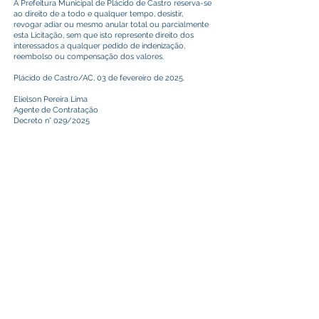
A Prefeitura Municipal de Plácido de Castro reserva-se
ao direito de a todo e qualquer tempo, desistir,
revogar adiar ou mesmo anular total ou parcialmente
esta Licitação, sem que isto represente direito dos
interessados a qualquer pedido de indenização,
reembolso ou compensação dos valores.
Plácido de Castro/AC, 03 de fevereiro de 2025.
Elielson Pereira Lima
Agente de Contratação
Decreto n° 029/2025
Este texto não substitui o publicado no Diário Oficial, mas
facilita a pesquisa para localizar a publicação oficial.
Prefeitura Municipal
de Plácido de Castro
Poder Executivo
SERVIÇO DE ATENDIMENTO AO 