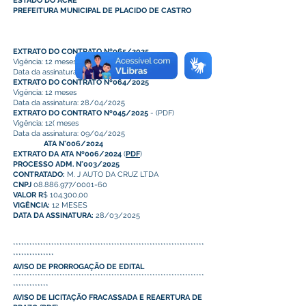
ESTADO DO ACRE
PREFEITURA MUNICIPAL DE PLACIDO DE CASTRO
EXTRATO DO CONTRATO Nº065/2025
Vigência: 12 meses
Data da assinatura: 28/04/2025
EXTRATO DO CONTRATO Nº064/2025
Vigência: 12 meses
Data da assinatura: 28/04/2025
EXTRATO DO CONTRATO Nº045/2025
- (
PDF
)
Vigência: 12( meses
Data da assinatura: 09/04/2025
ATA N°006/2024
EXTRATO DA ATA Nº006/2024
(
PDF
)
PROCESSO ADM. N°003/2025
CONTRATADO:
M. J AUTO DA CRUZ LTDA
CNPJ
08.886.977/0001-60
VALOR R
$ 104.300,00
VIGÊNCIA:
12 MESES
DATA DA ASSINATURA:
28/03/2025
**********************************************************************
***************
AVISO DE PRORROGAÇÃO DE EDITAL
**********************************************************************
*************
AVISO DE LICITAÇÃO FRACASSADA E REAERTURA DE