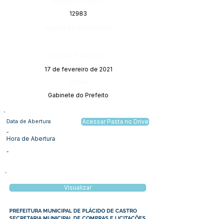
Número do Diário:
12983
Página da Publicação:
Data da Publicação:
17 de fevereiro de 2021
Órgão:
Gabinete do Prefeito
Data de Abertura
Acessar Pasta no Drive
-
Hora de Abertura
-
Visualizar
PREFEITURA MUNICIPAL DE PLÁCIDO DE CASTRO
SECRETARIA MUNICIPAL DE COMPRAS E LICITAÇÕES