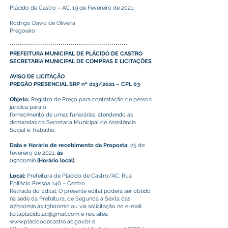
Plácido de Castro – AC, 19 de Fevereiro de 2021.
Rodrigo David de Oliveira
Pregoeiro
**********************************************************
PREFEITURA MUNICIPAL DE PLÁCIDO DE CASTRO
SECRETARIA MUNICIPAL DE COMPRAS E LICITAÇÕES
AVISO DE LICITAÇÃO
PREGÃO PRESENCIAL SRP nº 013/2021 – CPL 03
Objeto:
Registro de Preço para contratação de pessoa
jurídica para o
fornecimento de urnas funerárias, atendendo as
demandas da Secretaria Municipal de Assistência
Social e Trabalho.
Data e Horário de recebimento da Proposta:
25 de
fevereiro de 2021,
às
09h00min
(Horário local).
Local:
Prefeitura de Plácido de Castro/AC, Rua
Epitácio Pessoa 146 – Centro.
Retirada do Edital: O presente edital poderá ser obtido
na sede da Prefeitura, de Segunda a Sexta das
07h00min às 13h00min ou via solicitação no e-mail:
licitaplacido.ac@gmail.com
e nos sites:
www.placidodecastro.ac.gov.br
e