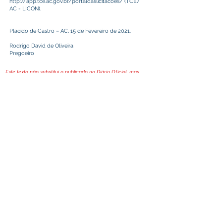
http://app.tce.ac.gov.br/portaldaslicitacoes/
(TCE/
AC - LICON).
Plácido de Castro – AC, 15 de Fevereiro de 2021.
Rodrigo David de Oliveira
Pregoeiro
Este texto não substitui o publicado no Diário Oficial, mas
facilita a pesquisa para localizar a publicação oficial.
Prefeitura Municipal
de Plácido de Castro
Poder Executivo
SERVIÇO DE ATENDIMENTO AO 
CIDADÃO (SIC) E OUVIDORIA
Prefeitura de Plácido de Castro - Estado 
do Acre