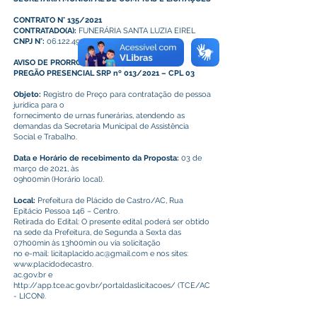
CONTRATO N° 135/2021
CONTRATADO(A):
FUNERÁRIA SANTA LUZIA EIREL
CNPJ N°:
06.122.494/0001-63
AVISO DE PRORROGAÇÃO
PREGÃO PRESENCIAL SRP nº 013/2021 – CPL 03
Objeto:
Registro de Preço para contratação de pessoa
jurídica para o
fornecimento de urnas funerárias, atendendo as
demandas da Secretaria Municipal de Assistência
Social e Trabalho.
Data e Horário de recebimento da Proposta:
03 de
março de 2021, às
09h00min (Horário local).
Local:
Prefeitura de Plácido de Castro/AC, Rua
Epitácio Pessoa 146 – Centro.
Retirada do Edital: O presente edital poderá ser obtido
na sede da Prefeitura, de Segunda a Sexta das
07h00min às 13h00min ou via solicitação
no e-mail: licitaplacido.ac@gmail.com e nos sites:
www.placidodecastro.
ac.gov.br e
http://app.tce.ac.gov.br/portaldaslicitacoes/ (TCE/AC
- LICON).