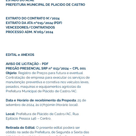
ESTADO DO ACRE
PREFEITURA MUNICIPAL DE PLACIDO DE CASTRO
EXTRATO DO CONTRATO N°/2024
EXTRATO DA ATA nº015/2024
(
PDF
)
VENCEDORES/CONTRATADOS
PROCESSO ADM. N°065/2024
EDITAL e ANEXOS
AVISO DE LICITAÇÃO -
PDF
PREGÃO PRESENCIAL SRP nº 013/2024 – CPL 001
Objeto
: Registro de Preços para futura e eventual
Contratação de empresa para executar os serviços de
manutenção preventiva e corretiva nos veículos leves,
pesados, maquinas e equipamentos agrícolas da
Prefeitura Municipal de Plácido de Castro/AC.
Data e Horário de recebimento da Proposta
: 25 de
setembro de 2024, às 07h30min (Horário local).
Local:
Prefeitura de Plácido de Castro/AC, Rua
Epitácio Pessoa 146 – Centro.
Retirada do Edital:
O presente edital poderá ser
obtido na sede da Prefeitura, de Segunda a Sexta das