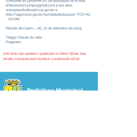
07h00min às 13h00min ou via solicitação no e-mail:
licitacao2022.pmpc@gmail.com
e nos sites:
www.placidodecastro.ac.gov.br
e
http://app.tce.ac.gov.br/portaldaslicitacoes/
(TCE/AC
- LICON).
Plácido de Castro – AC, 10 de setembro de 2024.
Thiago Chavier do Vale
Pregoeiro
Este texto não substitui o publicado no Diário Oficial, mas
facilita a pesquisa para localizar a publicação oficial.
Prefeitura Municipal
de Plácido de Castro
Poder Executivo
SERVIÇO DE ATENDIMENTO AO 
CIDADÃO (SIC) E OUVIDORIA
Prefeitura de Plácido de Castro - Estado 