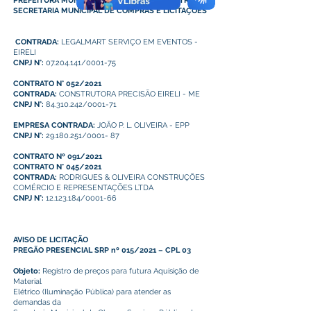
PREFEITURA MUNICIPAL DE PLÁCIDO DE CASTRO
SECRETARIA MUNICIPAL DE COMPRAS E LICITAÇÕES
CONTRADA:
LEGALMART SERVIÇO EM EVENTOS -
EIRELI
CNPJ N°:
07.204.141
/0001-75
CONTRATO N° 052/2021
CONTRADA:
CONSTRUTORA PRECISÃO EIRELI - ME
CNPJ N°:
84.310.242/0001-71
EMPRESA CONTRADA:
JOÃO P. L. OLIVEIRA - EPP
CNPJ N°:
29.180.251/0001- 87
CONTRATO Nº 091/2021
CONTRATO N° 045/2021
CONTRADA:
RODRIGUES & OLIVEIRA CONSTRUÇÕES
COMÉRCIO E REPRESENTAÇÕES LTDA
CNPJ N°:
12.123.184/0001-66
AVISO DE LICITAÇÃO
PREGÃO PRESENCIAL SRP nº 015/2021 – CPL 03
Objeto:
Registro de preços para futura Aquisição de
Material
Elétrico (Iluminação Pública) para atender as
demandas da