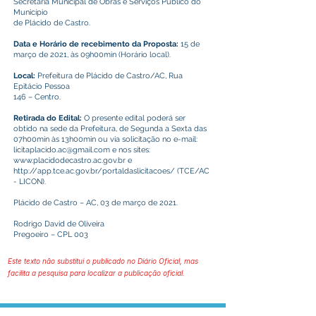
Secretaria Municipal de Obras e Serviços Público do
Município
de Plácido de Castro.
Data e Horário de recebimento da Proposta:
15 de
março de 2021, às 09h00min (Horário local).
Local:
Prefeitura de Plácido de Castro/AC, Rua
Epitácio Pessoa
146 – Centro.
Retirada do Edital:
O presente edital poderá ser
obtido na sede da Prefeitura, de Segunda a Sexta das
07h00min às 13h00min ou via solicitação no e-mail:
licitaplacido.ac@gmail.com
e nos sites:
www.placidodecastro.ac.gov.br
e
http://app.tce.ac.gov.br/portaldaslicitacoes/
(TCE/AC
- LICON).
Plácido de Castro – AC, 03 de março de 2021.
Rodrigo David de Oliveira
Pregoeiro – CPL 003
Este texto não substitui o publicado no Diário Oficial, mas
facilita a pesquisa para localizar a publicação oficial.