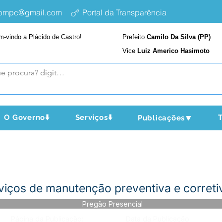
epmpc@gmail.com
Portal da Transparência
m-vindo a Plácido de Castro!
Prefeito
Camilo Da Silva (PP)
Vice
Luiz Americo Hasimoto
O Governo⬇️
Serviços⬇️
T
Publicações🔽
iços de manutenção preventiva e correti
Pregão Presencial
Página da Publicação:
Data da Publicação: