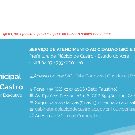
 Oficial, mas facilita a pesquisa para localizar a publicação oficial.
SERVIÇO DE ATENDIMENTO AO CIDADÃO (SIC) E
Prefeitura de Plácido de Castro - Estado do Acre
CNPJ 04.076.733/0001-60
icipal
💻Acesso online: 
SIC 
| 
Fale Conosco
 | 
Ouvidoria
 | 
Po
 Castro
📱Fone: +55 (68) 3237-1066 (Beto Faustino)
r Executivo
🏢 Av. Epitácio Pessoa, nº 146, CEP 69.980-000, Cen
📅 Segunda a sexta, das 7h às 13h (Fechado aos sá
📧 
gabinete@placidodecastro.ac.gov.br
 | 
ouvidoria@
📨 Acesso ao 
Webmail Corporativo