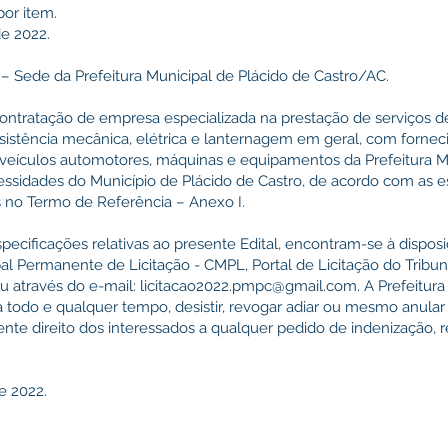
or item.
de 2022.
 – Sede da Prefeitura Municipal de Plácido de Castro/AC.
contratação de empresa especializada na prestação de serviços
assistência mecânica, elétrica e lanternagem em geral, com forne
veículos automotores, máquinas e equipamentos da Prefeitura Mu
essidades do Município de Plácido de Castro, de acordo com as e
s no Termo de Referência – Anexo I.
ecificações relativas ao presente Edital, encontram-se à dispos
al Permanente de Licitação - CMPL, Portal de Licitação do Tribu
ou através do e-mail:
licitacao2022.pmpc@gmail.com
. A Prefeitur
 a todo e qualquer tempo, desistir, revogar adiar ou mesmo anular
sente direito dos interessados a qualquer pedido de indenização,
e 2022.