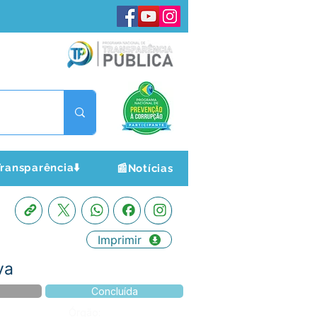
ransparência⬇️
📰Notícias
Imprimir
va
Concluída
Órgão: