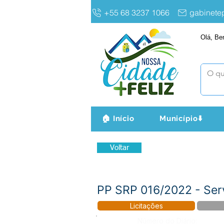
+55 68 3237 1066
gabinet
Olá, Be
🏠 Início
Município⬇️
Voltar
PP SRP 016/2022 - Serv
Licitações
Número do Diário: