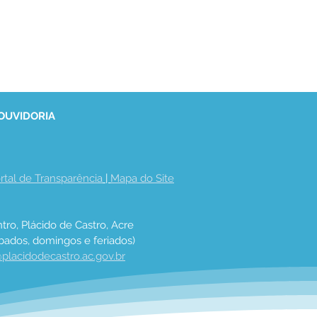
 OUVIDORIA
rtal de Transparência
 | 
Mapa do Site
tro, Plácido de Castro, Acre
bados, domingos e feriados)
placidodecastro.ac.gov.br