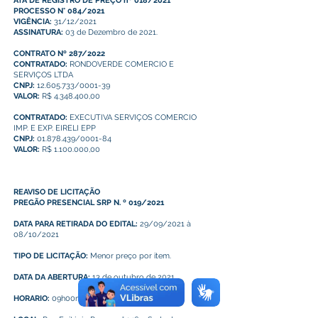
ATA DE REGISTRO DE PREÇO nº 018/2021
PROCESSO N° 084/2021
VIGÊNCIA:
31/12/2021
ASSINATURA:
03 de Dezembro de 2021.
CONTRATO Nº 287/2022
CONTRATADO:
RONDOVERDE COMERCIO E
SERVIÇOS LTDA
CNPJ:
12.605.733/0001-39
VALOR:
R$ 4.348.400,00
CONTRATADO:
EXECUTIVA SERVIÇOS COMERCIO
IMP. E EXP. EIRELI EPP
CNPJ:
01.878.439/0001-84
VALOR:
R$ 1.100.000,00
REAVISO DE LICITAÇÃO
PREGÃO PRESENCIAL SRP N. º 019/2021
DATA PARA RETIRADA DO EDITAL:
29/09/2021 à
08/10/2021
TIPO DE LICITAÇÃO:
Menor preço por item.
DATA DA ABERTURA:
13 de outubro de 2021.
HORARIO:
09h00min (nove) horas.