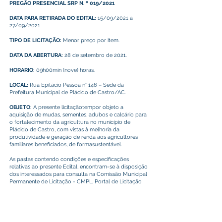
PREGÃO PRESENCIAL SRP N. º 019/2021
DATA PARA RETIRADA DO EDITAL:
15/09/2021 à
27/09/2021
TIPO DE LICITAÇÃO:
Menor preço por item.
DATA DA ABERTURA:
28 de setembro de 2021.
HORARIO:
09h00min (nove) horas.
LOCAL:
Rua Epitácio Pessoa n° 146 – Sede da
Prefeitura Municipal de Plácido de Castro/AC.
OBJETO:
A presente licitaçãotempor objeto a
aquisição de mudas, sementes, adubos e calcário para
o fortalecimento da agricultura no município de
Plácido de Castro, com vistas à melhoria da
produtividade e geração de renda aos agricultores
familiares beneficiados, de formasustentável.
As pastas contendo condições e especificações
relativas ao presente Edital, encontram-se à disposição
dos interessados para consulta na Comissão Municipal
Permanente de Licitação - CMPL, Portal de Licitação
do Tribunal de Contas do Estado do Acre, site do
município ou através do e-mail:
licitaplacido.ac@gmail.com
A Prefeitura Municipal de Plácido de Castro reserva-se