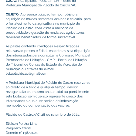
LOCAL:
Rua Epitácio Pessoa n° 146 – Sede da
Prefeitura Municipal de Plácido de Castro/AC.
OBJETO:
A presente licitação tem por objeto a
aquisição de mudas, sementes, adubos e calcário para
o fortalecimento da agricultura no município de
Plácido de Castro, com vistas à melhoria da
produtividade e geração de renda aos agricultores
familiares beneficiados, de forma sustentável.
As pastas contendo condições e especificações
relativas ao presente Edital, encontram-se à disposição
dos interessados para consulta na Comissão Municipal
Permanente de Licitação - CMPL, Portal de Licitação
do Tribunal de Contas do Estado do Acre, site do
município ou através do e-mail:
licitaplacido.ac@gmail.com
A Prefeitura Municipal de Plácido de Castro reserva-se
ao direito de a todo e qualquer tempo, desistir,
revogar adiar ou mesmo anular total ou parcialmente
esta Licitação, sem que isto represente direito dos
interessados a qualquer pedido de indenização,
reembolso ou compensação dos valores.
Plácido de Castro/AC, 28 de setembro de 2021.
Elielson Pereira Lima
Pregoeiro Oficial
Decreto n° 138/2021