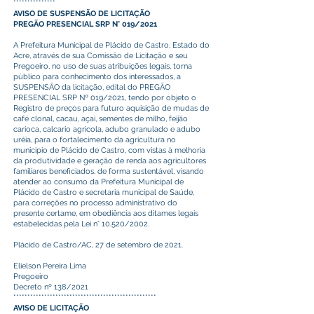
***************
AVISO DE SUSPENSÃO DE LICITAÇÃO
PREGÃO PRESENCIAL SRP N° 019/2021
A Prefeitura Municipal de Plácido de Castro, Estado do
Acre, através de sua Comissão de Licitação e seu
Pregoeiro, no uso de suas atribuições legais, torna
público para conhecimento dos interessados, a
SUSPENSÃO da licitação, edital do PREGÃO
PRESENCIAL SRP Nº 019/2021, tendo por objeto o
Registro de preços para futuro aquisição de mudas de
café clonal, cacau, açai, sementes de milho, feijão
carioca, calcario agricola, adubo granulado e adubo
uréia, para o fortalecimento da agricultura no
municipio de Plácido de Castro, com vistas à melhoria
da produtividade e geração de renda aos agricultores
familiares beneficiados, de forma sustentável, visando
atender ao consumo da Prefeitura Municipal de
Plácido de Castro e secretaria municipal de Saúde,
para correções no processo administrativo do
presente certame, em obediência aos ditames legais
estabelecidas pela Lei n° 10.520/2002.
Plácido de Castro/AC, 27 de setembro de 2021.
Elielson Pereira Lima
Pregoeiro
Decreto nº 138/2021
***************************************************
AVISO DE LICITAÇÃO