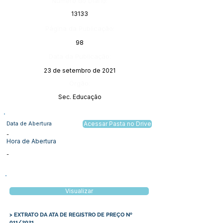
Número do Diário:
13133
Página da Publicação:
98
Data da Publicação:
23 de setembro de 2021
Órgão:
Sec. Educação
Data de Abertura
Acessar Pasta no Drive
-
Hora de Abertura
-
Visualizar
> EXTRATO DA ATA DE REGISTRO DE PREÇO Nº
011/2021