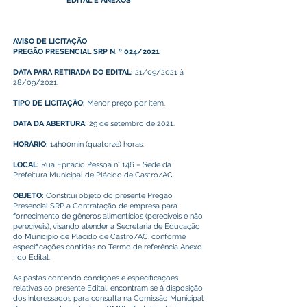
EDITAL E ANEXOS
AVISO DE LICITAÇÃO
PREGÃO PRESENCIAL SRP N. º 024/2021.
DATA PARA RETIRADA DO EDITAL:
21/09/2021 à
28/09/2021.
TIPO DE LICITAÇÃO:
Menor preço por item.
DATA DA ABERTURA:
29 de setembro de 2021.
HORÁRIO:
14h00min (quatorze) horas.
LOCAL:
Rua Epitácio Pessoa n° 146 – Sede da
Prefeitura Municipal de Plácido de Castro/AC.
OBJETO:
Constitui objeto do presente Pregão
Presencial SRP a Contratação de empresa para
fornecimento de gêneros alimentícios (perecíveis e não
perecíveis), visando atender a Secretaria de Educação
do Município de Plácido de Castro/AC, conforme
especificações contidas no Termo de referência Anexo
I do Edital.
As pastas contendo condições e especificações
relativas ao presente Edital, encontram se à disposição
dos interessados para consulta na Comissão Municipal