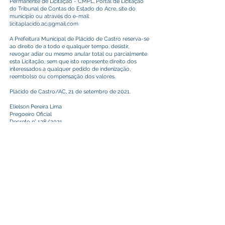
Permanente de Licitação - CMPL, Portal de Licitação
do Tribunal de Contas do Estado do Acre, site do
município ou através do e-mail:
licitaplacido.ac@gmail.com
A Prefeitura Municipal de Plácido de Castro reserva-se
ao direito de a todo e qualquer tempo, desistir,
revogar adiar ou mesmo anular total ou parcialmente
esta Licitação, sem que isto represente direito dos
interessados a qualquer pedido de indenização,
reembolso ou compensação dos valores.
Plácido de Castro/AC, 21 de setembro de 2021.
Elielson Pereira Lima
Pregoeiro Oficial
Decreto n° 138/2021
Este texto não substitui o publicado no Diário Oficial, mas
facilita a pesquisa para localizar a publicação oficial.
Prefeitura Municipal
de Plácido de Castro