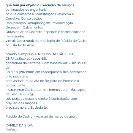
que tem por objeto o Execução de
serviços
continuados de engenharia
no que concerne a, Manutenção Preventiva e
Corretiva, Conservação,
Recuperação, Terraplanagem, Pavimentação,
Drenagem, Calçamentos,
Obras de Artes Corrente, Especiais e correlacionados
nas estradas
vicinais (zona rural), do município de Plácido de Castro,
no Estado do Acre,
ficando a empresa A. N. CONSTRUÇÃO LTDA
CNPJ:
14.801.910
/0001-88,
ganhadora do certame. Com base no Art. 4, Inciso XXII,
da
Lei n° 10.520/2002, em consequência, fica convocado
o adjudicatário
para assinatura da Ata de Registro de Preços e o
consequente
Instrumento Contratual, nos termos do art. 64, caput,
da Lei n. 8.666/93,
sob pena de decair o direito à contratação sem
prejuízo das sanções
previstas no art. 81 desta lei.
Plácido de Castro - Acre, 20 de março de 2023.
CAMILO DA SILVA
Prefeito