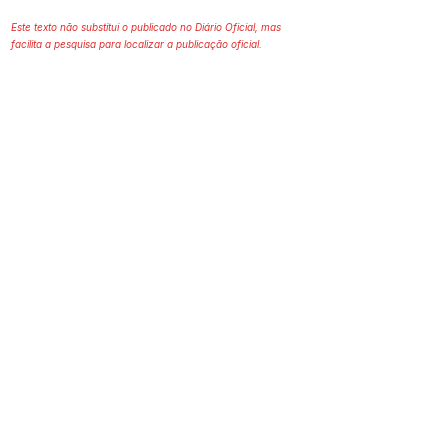
Este texto não substitui o publicado no Diário Oficial, mas
facilita a pesquisa para localizar a publicação oficial.
Prefeitura Municipal
de Plácido de Castro
Poder Executivo
SERVIÇO DE ATENDIMENTO AO 
CIDADÃO (SIC) E OUVIDORIA
Prefeitura de Plácido de Castro - Estado 
do Acre
CNPJ 04.076.733/0001-60
💻Acesso online: 
SIC 
| 
Fale Conosco
 | 
Ouvidoria
 | 
Portal de Transparência
 | 
Mapa do Site