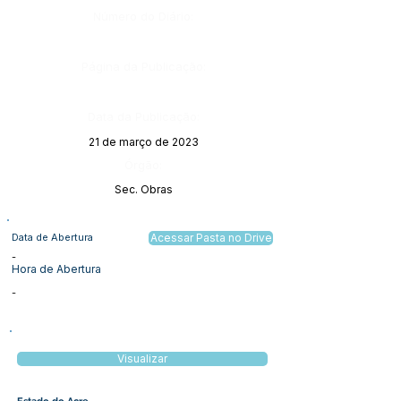
Número do Diário:
Página da Publicação:
Data da Publicação:
21 de março de 2023
Órgão:
Sec. Obras
Data de Abertura
Acessar Pasta no Drive
-
Hora de Abertura
-
Visualizar