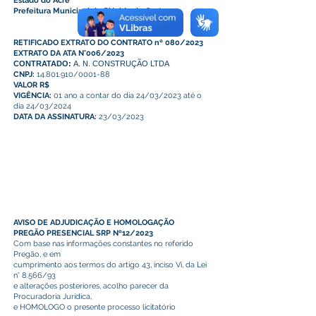
Estado do Acre
Prefeitura Municipal de Plácido de Castro
RETIFICADO EXTRATO DO CONTRATO nº 080/2023
EXTRATO DA ATA N°006/2023
CONTRATADO:
A. N. CONSTRUÇÃO LTDA
CNPJ:
14.801.910/0001-88
VALOR R$
VIGÊNCIA:
01 ano a contar do dia 24/03/2023 até o
dia 24/03/2024
DATA DA ASSINATURA:
23/03/2023
AVISO DE ADJUDICAÇÃO E HOMOLOGAÇÃO
PREGÃO PRESENCIAL SRP Nº12/2023
Com base nas informações constantes no referido
Pregão, e em
cumprimento aos termos do artigo 43, inciso Vi, da Lei
n° 8.566/93
e alterações posteriores, acolho parecer da
Procuradoria Jurídica,
e HOMOLOGO o presente processo licitatório