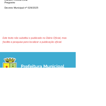
Pregoeiro
Decreto Municipal nº 029/2025
Este texto não substitui o publicado no Diário Oficial, mas
facilita a pesquisa para localizar a publicação oficial.
Prefeitura Municipal
de Plácido de Castro
Poder Executivo
SERVIÇO DE ATENDIMENTO AO 
CIDADÃO (SIC) E OUVIDORIA
Prefeitura de Plácido de Castro - Estado 