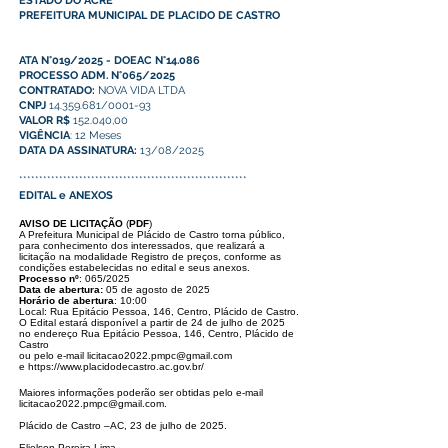
ESTADO DO ACRE
PREFEITURA MUNICIPAL DE PLACIDO DE CASTRO
ATA N°019/2025 - DOEAC N°14.086
PROCESSO ADM. N°065/2025
CONTRATADO:
NOVA VIDA LTDA
CNPJ
14.359.681/0001-93
VALOR R$
152.040,00
VIGÊNCIA
: 12 Meses
DATA DA ASSINATURA:
13/08/2025
*********************************************************
EDITAL e ANEXOS
AVISO DE LICITAÇÃO
(
PDF
)
A Prefeitura Municipal de Plácido de Castro torna público,
para conhecimento
dos interessados, que realizará a
licitação na modalidade Registro de preços,
conforme as
condições estabelecidas no edital e seus anexos.
Processo nº
: 065/2025
Data de abertura:
05 de agosto de 2025
Horário de abertura
: 10:00
Local: Rua Epitácio Pessoa, 146, Centro, Plácido de Castro.
O Edital estará disponível a partir de 24 de julho de 2025
no endereço Rua
Epitácio Pessoa, 146, Centro, Plácido de
Castro
ou pelo e-mail
licitacao2022.pmpc@gmail.com
e
https://www.placidodecastro.ac.gov.br/
Maiores informações poderão ser obtidas pelo e-mail
licitacao2022.pmpc@gmail.com
.
Plácido de Castro –AC, 23 de julho de 2025.
Elielson Pereira Lima