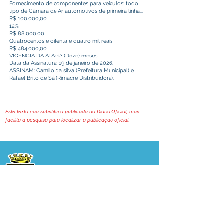
Fornecimento de componentes para veículos: todo
tipo de Câmara de Ar automotivos de primeira linha...
R$ 100.000,00
12%
R$ 88.000,00
Quatrocentos e oitenta e quatro mil reais
R$ 484.000,00
VIGENCIA DA ATA: 12 (Doze) meses.
Data da Assinatura: 19 de janeiro de 2026.
ASSINAM: Camilo da silva (Prefeitura Municipal) e
Rafael Brito de Sá (Rimacre Distribuidora).
Este texto não substitui o publicado no Diário Oficial, mas
facilita a pesquisa para localizar a publicação oficial.
Prefeitura Municipal
de Plácido de Castro
Poder Executivo