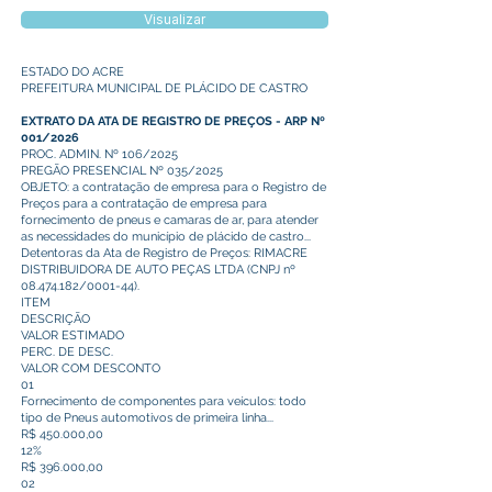
Visualizar
ESTADO DO ACRE
PREFEITURA MUNICIPAL DE PLÁCIDO DE CASTRO
EXTRATO DA ATA DE REGISTRO DE PREÇOS - ARP Nº
001/2026
PROC. ADMIN. Nº 106/2025
PREGÃO PRESENCIAL Nº 035/2025
OBJETO: a contratação de empresa para o Registro de
Preços para a contratação de empresa para
fornecimento de pneus e camaras de ar, para atender
as necessidades do município de plácido de castro...
Detentoras da Ata de Registro de Preços: RIMACRE
DISTRIBUIDORA DE AUTO PEÇAS LTDA (CNPJ nº
08.474.182
/0001-44).
ITEM
DESCRIÇÃO
VALOR ESTIMADO
PERC. DE DESC.
VALOR COM DESCONTO
01
Fornecimento de componentes para veículos: todo
tipo de Pneus automotivos de primeira linha...
R$ 450.000,00
12%
R$ 396.000,00
02