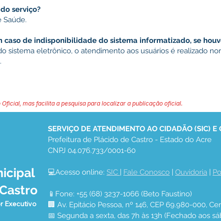
o serviço?
e Saúde.
caso de indisponibilidade do sistema informatizado, se houv
do sistema eletrônico, o atendimento aos usuários é realizado n
.
 Oficial, mas facilita a pesquisa para localizar a publicação oficial.
SERVIÇO DE ATENDIMENTO AO CIDADÃO (SIC) E
Prefeitura de Plácido de Castro - Estado do Acre
CNPJ 04.076.733/0001-60
icipal
💻Acesso online: 
SIC 
| 
Fale Conosco
 | 
Ouvidoria
 | 
Po
 Castro
📱Fone: +55 (68) 3237-1066 (Beto Faustino)
r Executivo
🏢 Av. Epitácio Pessoa, nº 146, CEP 69.980-000, Cen
📅 Segunda a sexta, das 7h às 13h (Fechado aos sá