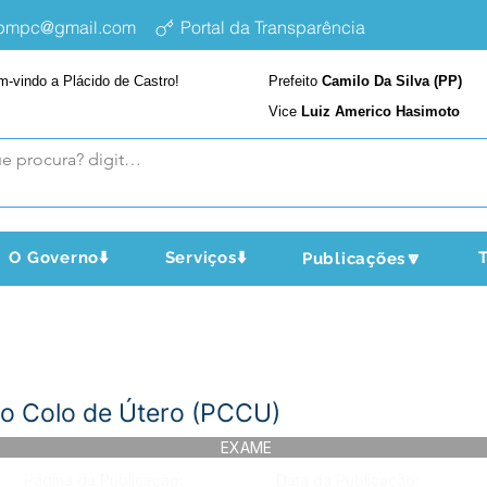
epmpc@gmail.com
Portal da Transparência
m-vindo a Plácido de Castro!
Prefeito
Camilo Da Silva (PP)
Vice
Luiz Americo Hasimoto
O Governo⬇️
Serviços⬇️
T
Publicações🔽
do Colo de Útero (PCCU)
EXAME
Página da Publicação:
Data da Publicação: