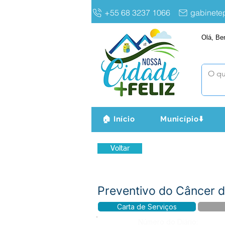
+55 68 3237 1066
gabinet
Olá, Be
🏠 Início
Município⬇️
Voltar
Preventivo do Câncer 
Carta de Serviços
Número do Diário: