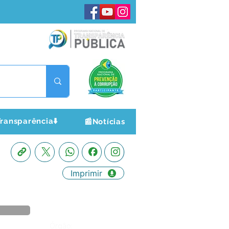
ransparência⬇️
📰Notícias
Imprimir
Órgão: