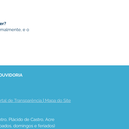
er?
ormalmente, e o
 OUVIDORIA
rtal de Transparência
 | 
Mapa do Site
tro, Plácido de Castro, Acre
bados, domingos e feriados)