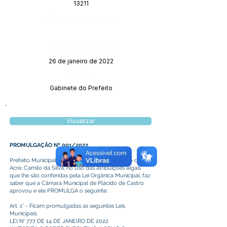
13211
Página da Publicação:
Data da Publicação:
26 de janeiro de 2022
Órgão:
Gabinete do Prefeito
Visualizar
PROMULGAÇÃO Nº 001/2022
Prefeito Municipal de Plácido de Castro, Estado do
Acre, Camilo da Silva, no uso das atribuições legais
que lhe são conferidas pela Lei Orgânica Municipal, faz
saber que a Câmara Municipal de Plácido de Castro
aprovou e ele PROMULGA o seguinte:
Art. 1° - Ficam promulgadas as seguintes Leis
Municipais:
LEI N° 777 DE 14 DE JANEIRO DE 2022