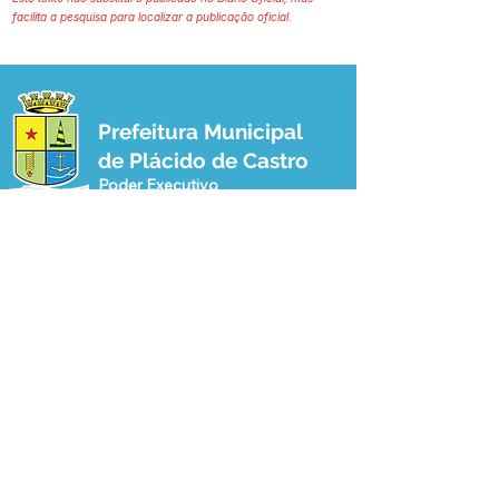
facilita a pesquisa para localizar a publicação oficial.
Prefeitura Municipal
de Plácido de Castro
Poder Executivo
SERVIÇO DE ATENDIMENTO AO 
CIDADÃO (SIC) E OUVIDORIA
Prefeitura de Plácido de Castro - Estado 
do Acre
CNPJ 04.076.733/0001-60
💻Acesso online: 
SIC 
| 
Fale Conosco
 | 
Ouvidoria
 | 
Portal de Transparência
 | 
Mapa do Site
📱Fone: +55 (68) 3237-1066 (Beto 