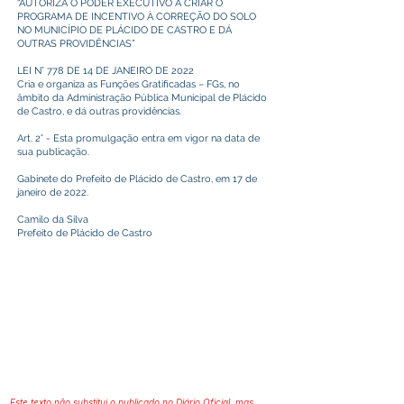
“AUTORIZA O PODER EXECUTIVO A CRIAR O
PROGRAMA DE INCENTIVO À CORREÇÃO DO SOLO
NO MUNICÍPIO DE PLÁCIDO DE CASTRO E DÁ
OUTRAS PROVIDÊNCIAS”
LEI N° 778 DE 14 DE JANEIRO DE 2022
Cria e organiza as Funções Gratificadas – FGs, no
âmbito da Administração Pública Municipal de Plácido
de Castro, e dá outras providências.
Art. 2° - Esta promulgação entra em vigor na data de
sua publicação.
Gabinete do Prefeito de Plácido de Castro, em 17 de
janeiro de 2022.
Camilo da Silva
Prefeito de Plácido de Castro
Este texto não substitui o publicado no Diário Oficial, mas