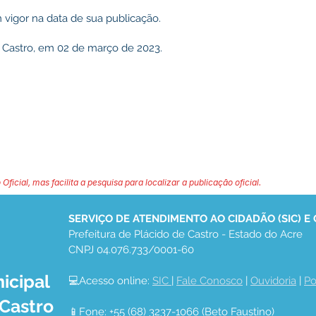
 vigor na data de sua publicação.
e Castro, em 02 de março de 2023.
 Oficial, mas facilita a pesquisa para localizar a publicação oficial.
SERVIÇO DE ATENDIMENTO AO CIDADÃO (SIC) E
Prefeitura de Plácido de Castro - Estado do Acre
CNPJ 04.076.733/0001-60
icipal
💻Acesso online: 
SIC 
| 
Fale Conosco
 | 
Ouvidoria
 | 
Po
 Castro
📱Fone: +55 (68) 3237-1066 (Beto Faustino)