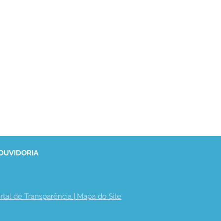
 OUVIDORIA
rtal de Transparência
 | 
Mapa do Site