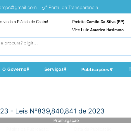
epmpc@gmail.com
Portal da Transparência
m-vindo a Plácido de Castro!
Prefeito
Camilo Da Silva (PP)
Vice
Luiz Americo Hasimoto
O Governo⬇️
Serviços⬇️
T
Publicações🔽
3 - Leis N°839,840,841 de 2023
Promulgação
Página da Publicação:
Data da Publicação: