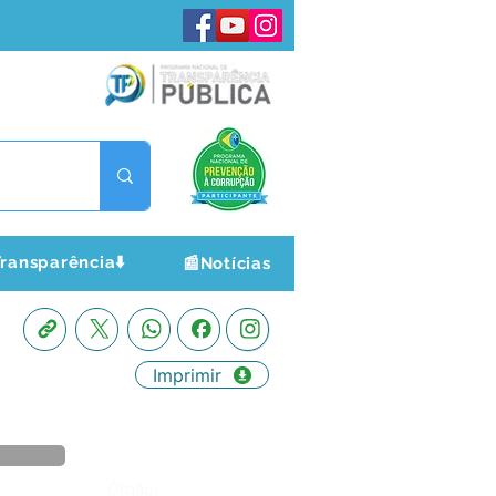
ransparência⬇️
📰Notícias
Imprimir
Órgão: