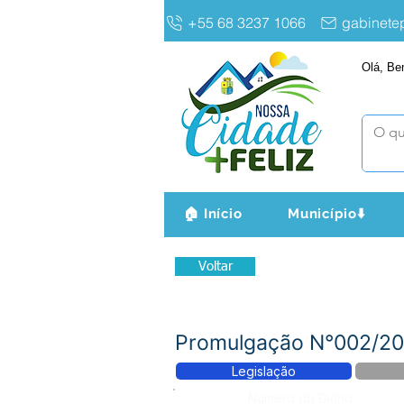
+55 68 3237 1066
gabinet
Olá, Be
🏠 Início
Município⬇️
Voltar
Promulgação N°002/202
Legislação
Número do Diário: