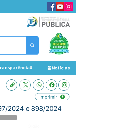
ransparência⬇️
📰Notícias
Imprimir
897/2024 e 898/2024
Órgão: