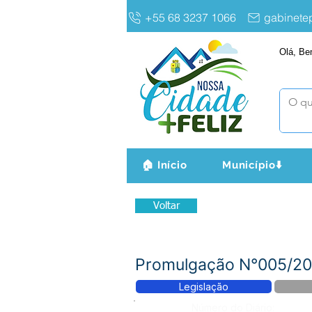
+55 68 3237 1066
gabinet
Olá, Be
🏠 Início
Município⬇️
Voltar
Promulgação N°005/202
Legislação
Número do Diário: