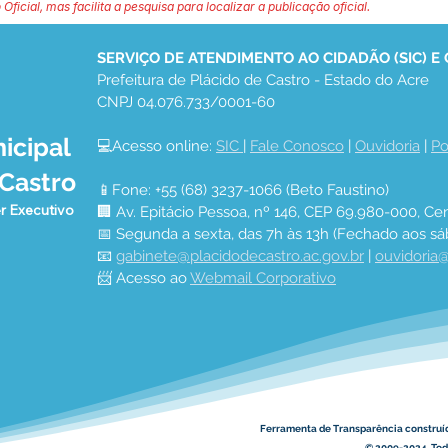
 Oficial, mas facilita a pesquisa para localizar a publicação oficial.
SERVIÇO DE ATENDIMENTO AO CIDADÃO (SIC) E
Prefeitura de Plácido de Castro - Estado do Acre
CNPJ 04.076.733/0001-60
icipal
💻Acesso online: 
SIC 
| 
Fale Conosco
 | 
Ouvidoria
 | 
Po
 Castro
📱Fone: +55 (68) 3237-1066 (Beto Faustino)
r Executivo
🏢 Av. Epitácio Pessoa, nº 146, CEP 69.980-000, Cen
📅 Segunda a sexta, das 7h às 13h (Fechado aos sá
📧 
gabinete@placidodecastro.ac.gov.br
 | 
ouvidoria@
📨 Acesso ao 
Webmail Corporativo
Ferramenta de Transparência construí
© 2009-2024. Todo