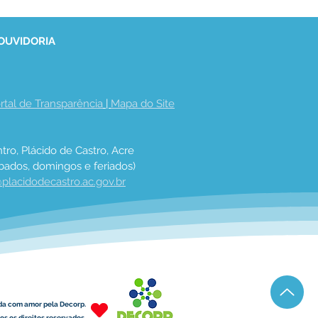
 OUVIDORIA
rtal de Transparência
 | 
Mapa do Site
tro, Plácido de Castro, Acre
bados, domingos e feriados)
placidodecastro.ac.gov.br
da com amor pela Decorp.
s os direitos reservados.