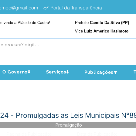
epmpc@gmail.com
Portal da Transparência
m-vindo a Plácido de Castro!
Prefeito
Camilo Da Silva (PP)
Vice
Luiz Americo Hasimoto
O Governo⬇️
Serviços⬇️
T
Publicações🔽
4 - Promulgadas as Leis Municipais N°
Promulgação
Página da Publicação:
Data da Publicação: