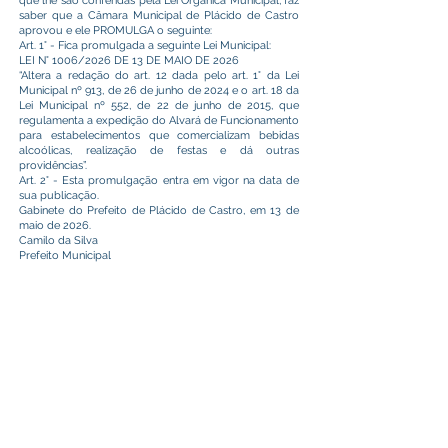
que lhe são conferidas pela Lei Orgânica Municipal, faz
saber que a Câmara Municipal de Plácido de Castro
aprovou e ele PROMULGA o seguinte:
Art. 1° - Fica promulgada a seguinte Lei Municipal:
LEI N° 1006/2026 DE 13 DE MAIO DE 2026
“Altera a redação do art. 12 dada pelo art. 1° da Lei
Municipal nº 913, de 26 de junho de 2024 e o art. 18 da
Lei Municipal nº 552, de 22 de junho de 2015, que
regulamenta a expedição do Alvará de Funcionamento
para estabelecimentos que comercializam bebidas
alcoólicas, realização de festas e dá outras
providências”.
Art. 2° - Esta promulgação entra em vigor na data de
sua publicação.
Gabinete do Prefeito de Plácido de Castro, em 13 de
maio de 2026.
Camilo da Silva
Prefeito Municipal