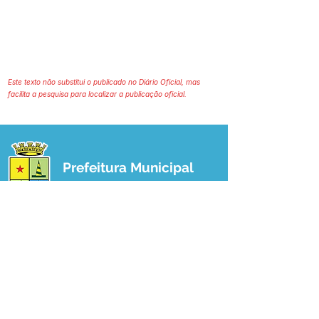
Este texto não substitui o publicado no Diário Oficial, mas
facilita a pesquisa para localizar a publicação oficial.
Prefeitura Municipal
de Plácido de Castro
Poder Executivo
SERVIÇO DE ATENDIMENTO AO 
CIDADÃO (SIC) E OUVIDORIA
Prefeitura de Plácido de Castro - Estado 
do Acre
CNPJ 04.076.733/0001-60