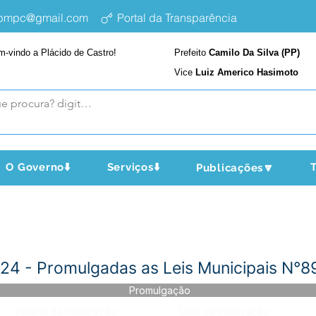
epmpc@gmail.com
Portal da Transparência
m-vindo a Plácido de Castro!
Prefeito
Camilo Da Silva (PP)
Vice
Luiz Americo Hasimoto
O Governo⬇️
Serviços⬇️
T
Publicações🔽
4 - Promulgadas as Leis Municipais N°8
Promulgação
Página da Publicação:
Data da Publicação: