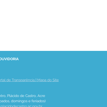
 OUVIDORIA
rtal de Transparência
 | 
Mapa do Site
tro, Plácido de Castro, Acre
bados, domingos e feriados)
placidodecastro.ac.gov.br