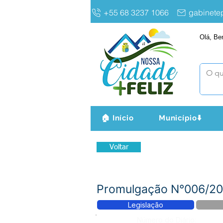
+55 68 3237 1066
gabinet
Olá, Be
🏠 Início
Município⬇️
Voltar
Promulgação N°006/202
Legislação
Número do Diário: