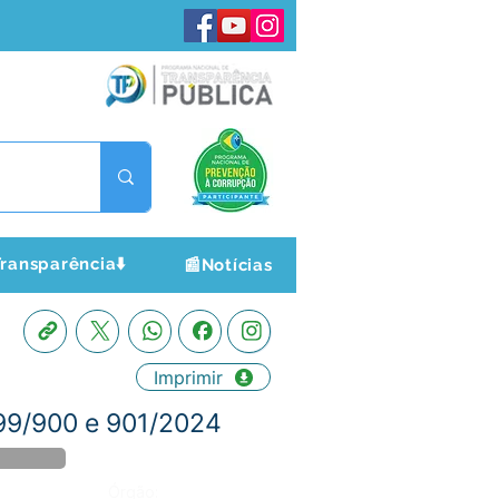
ransparência⬇️
📰Notícias
Imprimir
99/900 e 901/2024
Órgão: