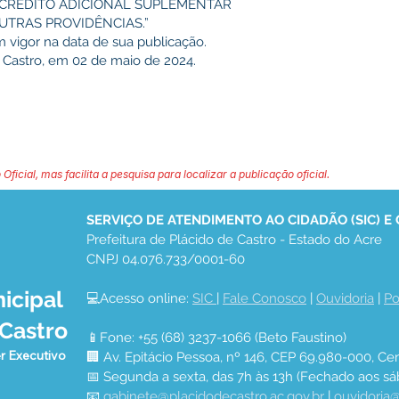
 CRÉDITO ADICIONAL SUPLEMENTAR
UTRAS PROVIDÊNCIAS.”
m vigor na data de sua publicação.
 Castro, em 02 de maio de 2024.
 Oficial, mas facilita a pesquisa para localizar a publicação oficial.
SERVIÇO DE ATENDIMENTO AO CIDADÃO (SIC) E
Prefeitura de Plácido de Castro - Estado do Acre
CNPJ 04.076.733/0001-60
icipal
💻Acesso online: 
SIC 
| 
Fale Conosco
 | 
Ouvidoria
 | 
Po
 Castro
📱Fone: +55 (68) 3237-1066 (Beto Faustino)
r Executivo
🏢 Av. Epitácio Pessoa, nº 146, CEP 69.980-000, Cen
📅 Segunda a sexta, das 7h às 13h (Fechado aos sá
📧 
gabinete@placidodecastro.ac.gov.br
 | 
ouvidoria@