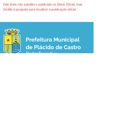
Este texto não substitui o publicado no Diário Oficial, mas
facilita a pesquisa para localizar a publicação oficial.
Prefeitura Municipal
de Plácido de Castro
Poder Executivo
SERVIÇO DE ATENDIMENTO AO 
CIDADÃO (SIC) E OUVIDORIA
Prefeitura de Plácido de Castro - Estado 
do Acre
CNPJ 04.076.733/0001-60
💻Acesso online: 
SIC 
| 
Fale Conosco
 | 
Ouvidoria
 | 
Portal de Transparência
 | 
Mapa do Site