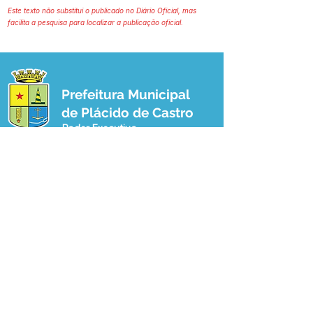
Este texto não substitui o publicado no Diário Oficial, mas
facilita a pesquisa para localizar a publicação oficial.
Prefeitura Municipal
de Plácido de Castro
Poder Executivo
SERVIÇO DE ATENDIMENTO AO 
CIDADÃO (SIC) E OUVIDORIA
Prefeitura de Plácido de Castro - Estado 
do Acre
CNPJ 04.076.733/0001-60
💻Acesso online: 
SIC 
| 
Fale Conosco
 | 
Ouvidoria
 | 
Portal de Transparência
 | 
Mapa do Site