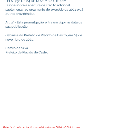
LEI N° 758 DE 04 DE NOVEMBRO DE 2021
Dispõe sobre a abertura de crédito adicional
suplementar ao orçamento do exercício de 2021 e dá
outras providências.
Art. 2° - Esta promulgação entra em vigor na data de
sua publicação.
Gabinete do Prefeito de Plácido de Castro, em 05 de
novembro de 2021.
Camilo da Silva
Prefeito de Plácido de Castro
Este texto não substitui o publicado no Diário Oficial, mas