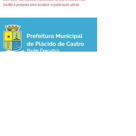
facilita a pesquisa para localizar a publicação oficial.
Prefeitura Municipal
de Plácido de Castro
Poder Executivo
SERVIÇO DE ATENDIMENTO AO 
CIDADÃO (SIC) E OUVIDORIA
Prefeitura de Plácido de Castro - Estado 
do Acre
CNPJ 04.076.733/0001-60
💻Acesso online: 
SIC 
| 
Fale Conosco
 | 
Ouvidoria
 | 
Portal de Transparência
 | 
Mapa do Site
📱Fone: +55 (68) 3237-1066 (Beto 