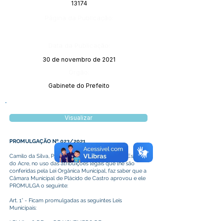
13174
Página da Publicação:
Data da Publicação:
30 de novembro de 2021
Órgão:
Gabinete do Prefeito
Visualizar
PROMULGAÇÃO Nº 023/2021
Camilo da Silva, Prefeito de Plácido de Castro, Estado
do Acre, no uso das atribuições legais que lhe são
conferidas pela Lei Orgânica Municipal, faz saber que a
Câmara Municipal de Plácido de Castro aprovou e ele
PROMULGA o seguinte:
Art. 1° - Ficam promulgadas as seguintes Leis
Municipais: