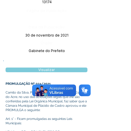
13174
Página da Publicação:
Data da Publicação:
30 de novembro de 2021
Órgão:
Gabinete do Prefeito
Visualizar
PROMULGAÇÃO Nº 024/2021
Camilo da Silva, Prefeito de Plácido de Castro, Estado
do Acre, no uso das atribuições legais que lhe são
conferidas pela Lei Orgânica Municipal, faz saber que a
Câmara Municipal de Plácido de Castro aprovou e ele
PROMULGA o seguinte:
Art. 1° - Ficam promulgadas as seguintes Leis
Municipais: