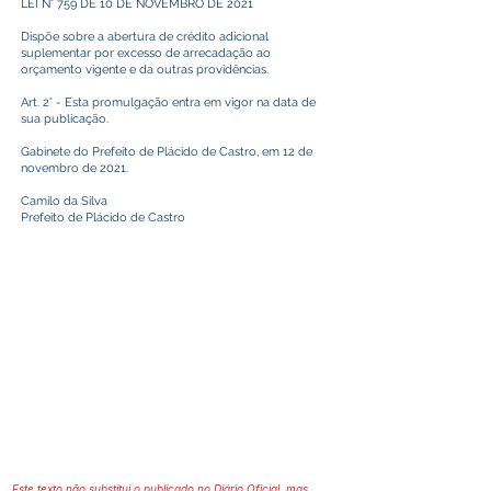
LEI N° 759 DE 10 DE NOVEMBRO DE 2021
Dispõe sobre a abertura de crédito adicional
suplementar por excesso de arrecadação ao
orçamento vigente e da outras providências.
Art. 2° - Esta promulgação entra em vigor na data de
sua publicação.
Gabinete do Prefeito de Plácido de Castro, em 12 de
novembro de 2021.
Camilo da Silva
Prefeito de Plácido de Castro
Este texto não substitui o publicado no Diário Oficial, mas