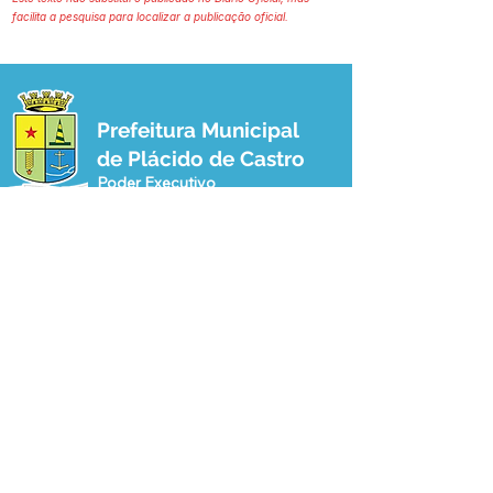
facilita a pesquisa para localizar a publicação oficial.
Prefeitura Municipal
de Plácido de Castro
Poder Executivo
SERVIÇO DE ATENDIMENTO AO 
CIDADÃO (SIC) E OUVIDORIA
Prefeitura de Plácido de Castro - Estado 
do Acre
CNPJ 04.076.733/0001-60
💻Acesso online: 
SIC 
| 
Fale Conosco
 | 
Ouvidoria
 | 
Portal de Transparência
 | 
Mapa do Site
📱Fone: +55 (68) 3237-1066 (Beto 