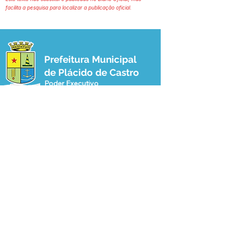
facilita a pesquisa para localizar a publicação oficial.
Prefeitura Municipal
de Plácido de Castro
Poder Executivo
SERVIÇO DE ATENDIMENTO AO 
CIDADÃO (SIC) E OUVIDORIA
Prefeitura de Plácido de Castro - Estado 
do Acre
CNPJ 04.076.733/0001-60
💻Acesso online: 
SIC 
| 
Fale Conosco
 | 
Ouvidoria
 | 
Portal de Transparência
 | 
Mapa do Site
📱Fone: +55 (68) 3237-1066 (Beto 