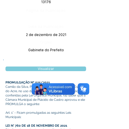
13176
Página da Publicação:
Data da Publicação:
2 de dezembro de 2021
Órgão:
Gabinete do Prefeito
Visualizar
PROMULGAÇÃO Nº 025/2021
Camilo da Silva, Prefeito de Plácido de Castro, Estado
do Acre, no uso das atribuições legais que lhe são
conferidas pela Lei Orgânica Municipal, faz saber que a
Câmara Municipal de Plácido de Castro aprovou e ele
PROMULGA o seguinte:
Art. 1° - Ficam promulgadas as seguintes Leis
Municipais:
LEI N° 760 DE 18 DE NOVEMBRO DE 2021