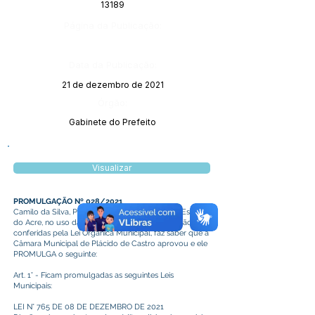
13189
Página da Publicação:
Data da Publicação:
21 de dezembro de 2021
Órgão:
Gabinete do Prefeito
Visualizar
PROMULGAÇÃO Nº 028/2021
Camilo da Silva, Prefeito de Plácido de Castro, Estado
do Acre, no uso das atribuições legais que lhe são
conferidas pela Lei Orgânica Municipal, faz saber que a
Câmara Municipal de Plácido de Castro aprovou e ele
PROMULGA o seguinte:
Art. 1° - Ficam promulgadas as seguintes Leis
Municipais:
LEI N° 765 DE 08 DE DEZEMBRO DE 2021