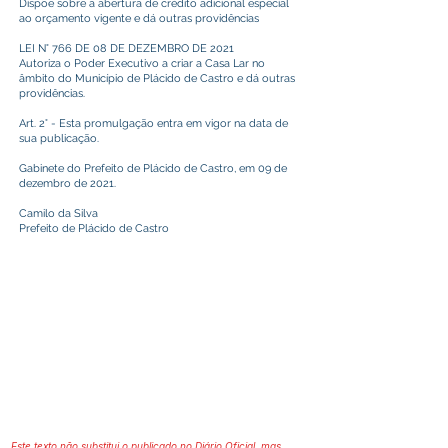
Dispõe sobre a abertura de crédito adicional especial
ao orçamento vigente e dá outras providências
LEI N° 766 DE 08 DE DEZEMBRO DE 2021
Autoriza o Poder Executivo a criar a Casa Lar no
âmbito do Município de Plácido de Castro e dá outras
providências.
Art. 2° - Esta promulgação entra em vigor na data de
sua publicação.
Gabinete do Prefeito de Plácido de Castro, em 09 de
dezembro de 2021.
Camilo da Silva
Prefeito de Plácido de Castro
Este texto não substitui o publicado no Diário Oficial, mas