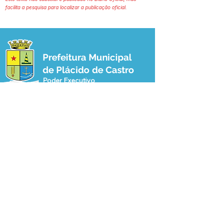
facilita a pesquisa para localizar a publicação oficial.
Prefeitura Municipal
de Plácido de Castro
Poder Executivo
SERVIÇO DE ATENDIMENTO AO 
CIDADÃO (SIC) E OUVIDORIA
Prefeitura de Plácido de Castro - Estado 
do Acre
CNPJ 04.076.733/0001-60
💻Acesso online: 
SIC 
| 
Fale Conosco
 | 
Ouvidoria
 | 
Portal de Transparência
 | 
Mapa do Site
📱Fone: +55 (68) 3237-1066 (Beto 