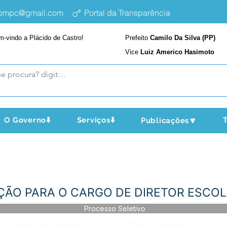
epmpc@gmail.com
Portal da Transparência
m-vindo a Plácido de Castro!
Prefeito
Camilo Da Silva (PP)
Vice
Luiz Americo Hasimoto
O Governo⬇️
Serviços⬇️
T
Publicações🔽
EIÇÃO PARA O CARGO DE DIRETOR ESCO
Processo Seletivo
Página da Publicação:
Data da Publicação: