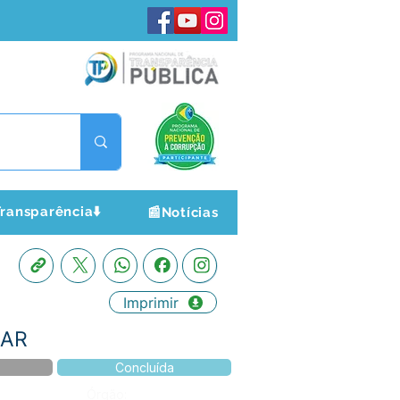
ransparência⬇️
📰Notícias
Imprimir
LAR
Concluída
Órgão: