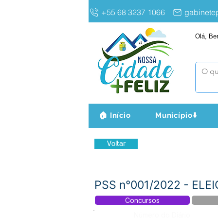
+55 68 3237 1066
gabinet
Olá, Be
🏠 Início
Município⬇️
Voltar
PSS n°001/2022 - EL
Concursos
Número do Diário: