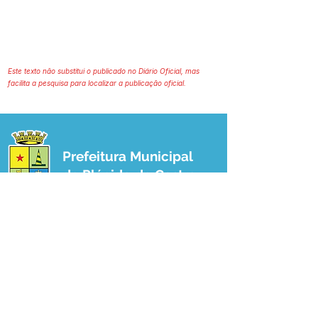
Este texto não substitui o publicado no Diário Oficial, mas
facilita a pesquisa para localizar a publicação oficial.
Prefeitura Municipal
de Plácido de Castro
Poder Executivo
SERVIÇO DE ATENDIMENTO AO 
CIDADÃO (SIC) E OUVIDORIA
Prefeitura de Plácido de Castro - Estado 
do Acre
CNPJ 04.076.733/0001-60