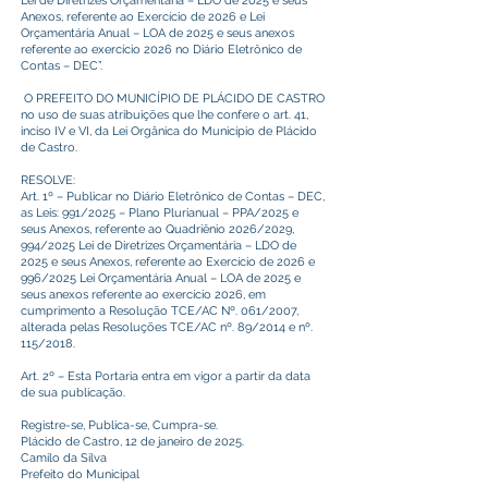
Lei de Diretrizes Orçamentária – LDO de 2025 e seus
Anexos, referente ao Exercício de 2026 e Lei
Orçamentária Anual – LOA de 2025 e seus anexos
referente ao exercício 2026 no Diário Eletrônico de
Contas – DEC”.
O PREFEITO DO MUNICÍPIO DE PLÁCIDO DE CASTRO
no uso de suas atribuições que lhe confere o art. 41,
inciso IV e VI, da Lei Orgânica do Município de Plácido
de Castro.
RESOLVE:
Art. 1º – Publicar no Diário Eletrônico de Contas – DEC,
as Leis: 991/2025 – Plano Plurianual – PPA/2025 e
seus Anexos, referente ao Quadriênio 2026/2029,
994/2025 Lei de Diretrizes Orçamentária – LDO de
2025 e seus Anexos, referente ao Exercício de 2026 e
996/2025 Lei Orçamentária Anual – LOA de 2025 e
seus anexos referente ao exercício 2026, em
cumprimento a Resolução TCE/AC Nº. 061/2007,
alterada pelas Resoluções TCE/AC nº. 89/2014 e nº.
115/2018.
Art. 2º – Esta Portaria entra em vigor a partir da data
de sua publicação.
Registre-se, Publica-se, Cumpra-se.
Plácido de Castro, 12 de janeiro de 2025.
Camilo da Silva
Prefeito do Municipal