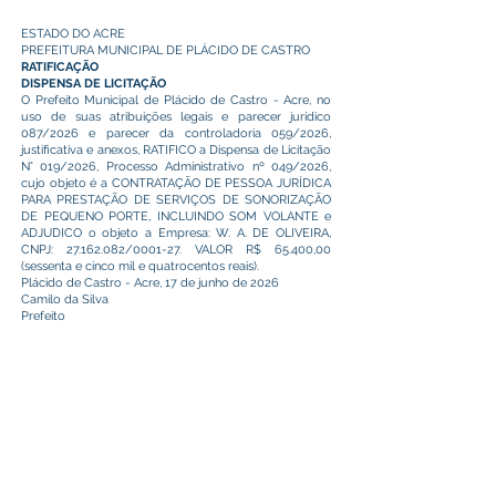
ESTADO DO ACRE
PREFEITURA MUNICIPAL DE PLÁCIDO DE CASTRO
RATIFICAÇÃO
DISPENSA DE LICITAÇÃO
O Prefeito Municipal de Plácido de Castro - Acre, no
uso de suas atribuições legais e parecer jurídico
087/2026 e parecer da controladoria 059/2026,
justificativa e anexos, RATIFICO a Dispensa de Licitação
N° 019/2026, Processo Administrativo nº 049/2026,
cujo objeto é a CONTRATAÇÃO DE PESSOA JURÍDICA
PARA PRESTAÇÃO DE SERVIÇOS DE SONORIZAÇÃO
DE PEQUENO PORTE, INCLUINDO SOM VOLANTE e
ADJUDICO o objeto a Empresa: W. A. DE OLIVEIRA,
CNPJ:
27.162.082
/0001-27. VALOR R$ 65.400,00
(sessenta e cinco mil e quatrocentos reais).
Plácido de Castro - Acre, 17 de junho de 2026
Camilo da Silva
Prefeito