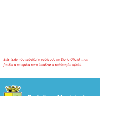
Este texto não substitui o publicado no Diário Oficial, mas
facilita a pesquisa para localizar a publicação oficial.
Prefeitura Municipal
de Plácido de Castro
Poder Executivo
SERVIÇO DE ATENDIMENTO AO 
CIDADÃO (SIC) E OUVIDORIA