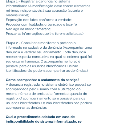
Etapa 1 - Registrar a denúncia no sistema
informatizado (A manifestação deve conter elementos
mínimos indispensáveis à sua apuração (autoria e
materialidade);
Exposição dos fatos conforme a verdade;
Proceder com lealdade, urbanidade e boa-fé;
Não agir de modo temerário;
Prestar as informações que lhe forem solicitadas.)
Etapa 2 - Consultar e monitorar o protocolo
informado no cadastro da denúncia (Acompanhar uma
denúncia é verificar seu andamento. Toda denúncia
recebe resposta conclusiva, na qual se externa qual foi
seu encaminhamento. O acompanhamento só é
possível para os usuários identificados. Os não
identificados não podem acompanhar as denúncias.)
Como acompanhar o andamento do serviço?
A denúncia registrada no sistema eletrônico poderá ser
acompanhada pelo usuário com a utilização do
mesmo número de protocolo fornecido quando do
registro. O acompanhamento só é possível para os
usuários identificados. Os não identificados não podem
acompanhar as denúncias.
Qual o procedimento adotado em caso de
indisponibilidade do sistema informatizado, se
houver?
Em caso de indisponibilidade do sistema eletrônico, o
interessado poderá ir ao Serviço de Informação ao