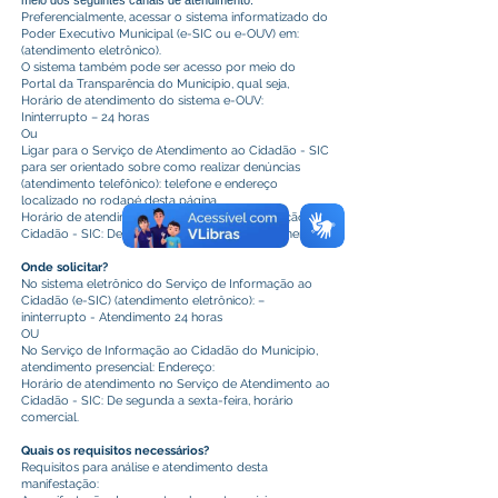
meio dos seguintes canais de atendimento:
Preferencialmente, acessar o sistema informatizado do
Poder Executivo Municipal (e-SIC ou e-OUV) em:
(atendimento eletrônico).
O sistema também pode ser acesso por meio do
Portal da Transparência do Município, qual seja,
Horário de atendimento do sistema e-OUV:
Ininterrupto – 24 horas
Ou
Ligar para o Serviço de Atendimento ao Cidadão - SIC
para ser orientado sobre como realizar denúncias
(atendimento telefônico): telefone e endereço
localizado no rodapé desta página.
Horário de atendimento no Serviço de Informação ao
Cidadão - SIC: De segunda a sexta, horário comercial.
Onde solicitar?
No sistema eletrônico do Serviço de Informação ao
Cidadão (e-SIC) (atendimento eletrônico): –
ininterrupto - Atendimento 24 horas
OU
No Serviço de Informação ao Cidadão do Município,
atendimento presencial: Endereço:
Horário de atendimento no Serviço de Atendimento ao
Cidadão - SIC: De segunda a sexta-feira, horário
comercial.
Quais os requisitos necessários?
Requisitos para análise e atendimento desta
manifestação: