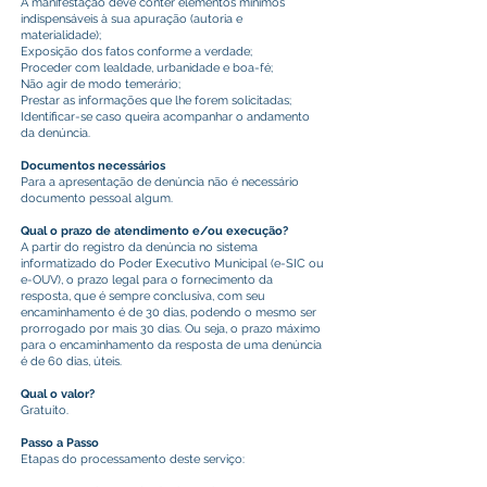
A manifestação deve conter elementos mínimos
indispensáveis à sua apuração (autoria e
materialidade);
Exposição dos fatos conforme a verdade;
Proceder com lealdade, urbanidade e boa-fé;
Não agir de modo temerário;
Prestar as informações que lhe forem solicitadas;
Identificar-se caso queira acompanhar o andamento
da denúncia.
Documentos necessários
Para a apresentação de denúncia não é necessário
documento pessoal algum.
Qual o prazo de atendimento e/ou execução?
A partir do registro da denúncia no sistema
informatizado do Poder Executivo Municipal (e-SIC ou
e-OUV), o prazo legal para o fornecimento da
resposta, que é sempre conclusiva, com seu
encaminhamento é de 30 dias, podendo o mesmo ser
prorrogado por mais 30 dias. Ou seja, o prazo máximo
para o encaminhamento da resposta de uma denúncia
é de 60 dias, úteis.
Qual o valor?
Gratuito.
Passo a Passo
Etapas do processamento deste serviço: