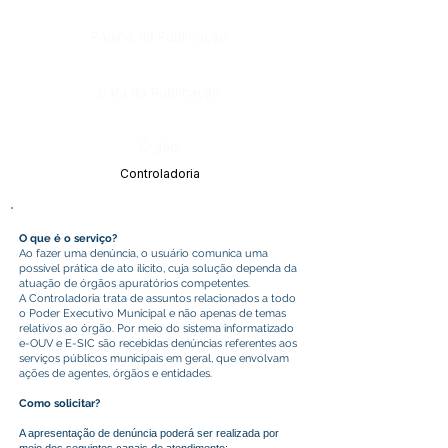
Página da Publicação:
Data da Publicação:
Órgão:
Controladoria
O que é o serviço?
Ao fazer uma denúncia, o usuário comunica uma
possível prática de ato ilícito, cuja solução dependa da
atuação de órgãos apuratórios competentes.
A Controladoria trata de assuntos relacionados a todo
o Poder Executivo Municipal e não apenas de temas
relativos ao órgão. Por meio do sistema informatizado
e-OUV e E-SIC são recebidas denúncias referentes aos
serviços públicos municipais em geral, que envolvam
ações de agentes, órgãos e entidades.
Como solicitar?
A apresentação de denúncia poderá ser realizada por